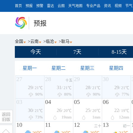
首页
预报
预警
雷达
云图
天气地图
专业产品
资讯
视频
节气
预报
全国
>
云南
>
临沧
>
耿马
今天
7天
8-15天
星期一
星期二
星期三
星期四
27
28
29
30
十五
29
31
28
29
/ 21℃
/ 21℃
/ 21℃
/ 21℃
90%
80%
90%
77%
03
04
05
06
30
26
25
22
/ 21℃
/ 20℃
/ 20℃
/ 19℃
73%
19
mm
1
mm
12
mm
10
11
12
13
三十
初一