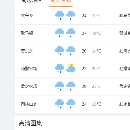
周边地区
周边乡镇
24
/
19
°C
大兴乡
耿马
27
/
19
°C
耿马镇
贺派
20
/
14
°C
芒洪乡
勐简
27
/
20
°C
勐撒农场
勐撒
29
/
22
°C
孟定农场
孟定
24
/
18
°C
四排山乡
勐永
高清图集