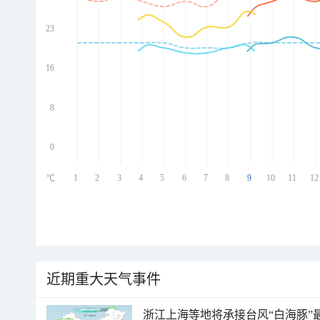
23
ed
ed
ed
16
ed
8
0
1
2
3
4
5
6
7
8
9
10
11
12
℃
近期重大天气事件
浙江上海等地将承接台风“白海豚”