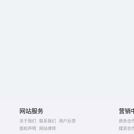
网站服务
营销
关于我们
联系我们
用户反馈
商务合
版权声明
网站律师
媒资合