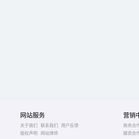
网站服务
营销
关于我们
联系我们
用户反馈
商务合
版权声明
网站律师
媒资合