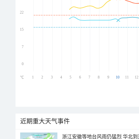
22
ed
ed
ed
15
ed
7
0
1
2
3
4
5
6
7
8
9
10
11
12
℃
近期重大天气事件
浙江安徽等地台风雨仍猛烈 华北到