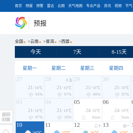
首页
预报
预警
雷达
云图
天气地图
专业产品
资讯
视频
节气
预报
全国
>
云南
>
普洱
>
西盟
今天
7天
8-15天
星期一
星期二
星期三
星期四
27
28
29
30
十五
21
21
21
21
/ 16℃
/ 16℃
/ 16℃
/ 16℃
93%
97%
90%
87%
03
04
05
06
21
21
24
24
/ 16℃
/ 16℃
/ 20℃
/ 19℃
97%
10%
8
mm
5
mm
10
11
12
13
三十
初一