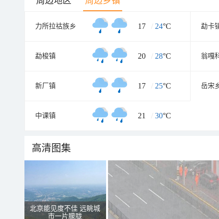
周边地区
周边乡镇
17
/
24
°C
力所拉祜族乡
勐卡
20
/
28
°C
勐梭镇
翁嘎
17
/
25
°C
新厂镇
岳宋
21
/
30
°C
中课镇
高清图集
北京能见度不佳 远眺城
市一片朦胧