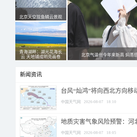
北京天空现鱼鳞云景观
青海湖畔：湖光花海长
北京气温创今年来新高 焖蒸
云 天地铺成明亮画卷
新闻资讯
台风“灿鸿”将向西北方向移
中国天气网
2026-08-07
18:10
地质灾害气象风险预警：河北
中国天气网
2026-08-07
18:05