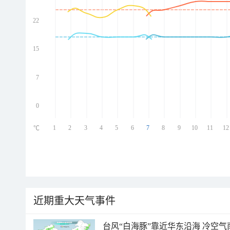
22
ed
ed
ed
15
ed
7
0
1
2
3
4
5
6
7
8
9
10
11
12
℃
近期重大天气事件
台风“白海豚”靠近华东沿海 冷空