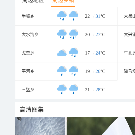
周边地区
周边乡镇
22
/
31
°C
半坡乡
大黑
20
/
27
°C
大水沟乡
大兴
17
/
24
°C
戈奎乡
牛孔
19
/
26
°C
平河乡
骑马
21
/
28
°C
三猛乡
高清图集