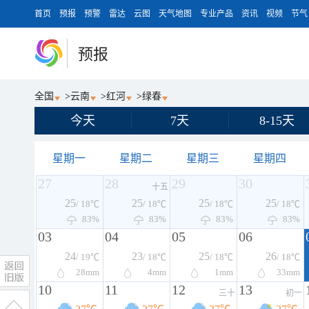
首页
预报
预警
雷达
云图
天气地图
专业产品
资讯
视频
节气
预报
全国
>
云南
>
红河
>
绿春
今天
7天
8-15天
星期一
星期二
星期三
星期四
27
28
29
30
十五
25
25
25
25
/ 18℃
/ 18℃
/ 18℃
/ 18℃
83%
83%
83%
83%
03
04
05
06
24
23
25
26
/ 19℃
/ 18℃
/ 18℃
/ 18℃
28
mm
4
mm
1
mm
33
mm
10
11
12
13
三十
初一