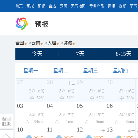
首页
预报
预警
雷达
云图
天气地图
专业产品
资讯
视频
节气
预报
全国
>
云南
>
大理
>
弥渡
今天
7天
8-15天
星期一
星期二
星期三
星期四
27
28
29
30
十五
27
27
27
27
/ 18℃
/ 18℃
/ 18℃
/ 18℃
52%
52%
67%
70%
03
04
05
06
24
25
22
24
/ 18℃
/ 17℃
/ 15℃
/ 16℃
34
mm
1
mm
0
mm
8
mm
10
11
12
13
三十
初一