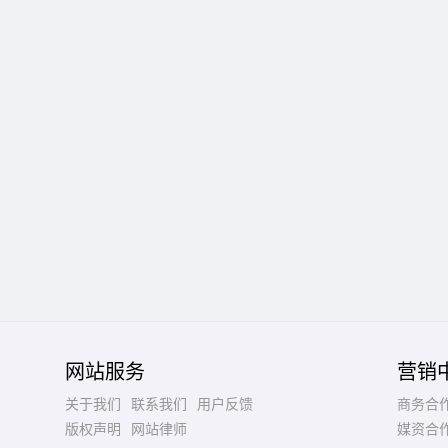
网站服务
营销
关于我们
联系我们
用户反馈
商务合
版权声明
网站律师
媒资合