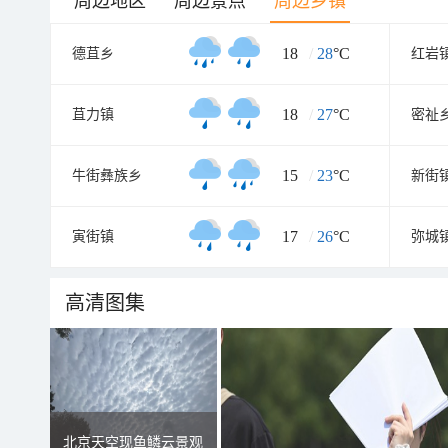
周边地区
周边景点
周边乡镇
18
/
28
°C
德苴乡
红岩
18
/
27
°C
苴力镇
密祉
15
/
23
°C
牛街彝族乡
新街
17
/
26
°C
寅街镇
弥城
高清图集
北京天空现鱼鳞云景观