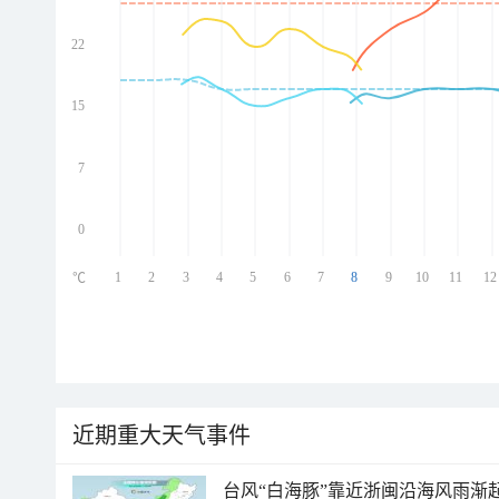
22
ed
ed
ed
15
ed
7
0
1
2
3
4
5
6
7
8
9
10
11
12
℃
近期重大天气事件
台风“白海豚”靠近浙闽沿海风雨渐