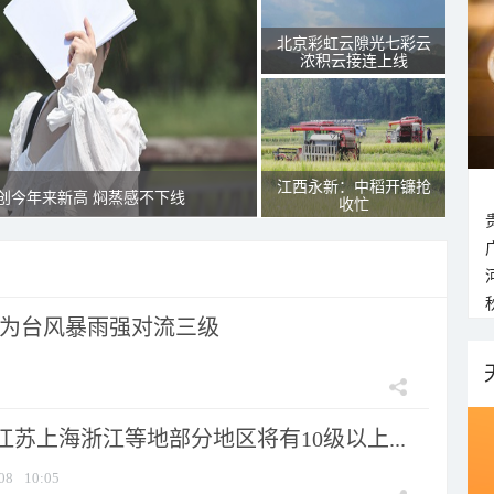
北京彩虹云隙光七彩云
浓积云接连上线
江西永新：中稻开镰抢
创今年来新高 焖蒸感不下线
收忙
为台风暴雨强对流三级
苏上海浙江等地部分地区将有10级以上...
08
10:05