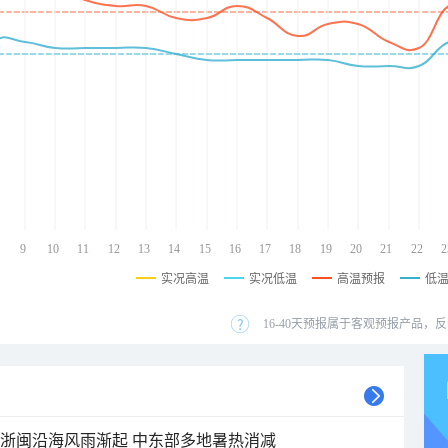
9
10
11
12
13
14
15
16
17
18
19
20
21
22
2
实况高温
实况低温
高温预报
低
16-40天预报属于客观预报产品，反
近浙闽沿海风雨渐起 中东部多地暑热消减