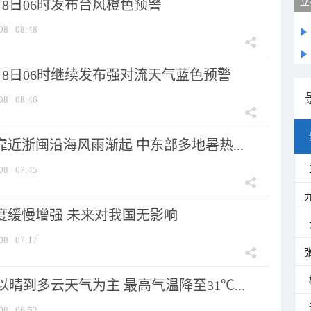
8日06时发布台风橙色预警
08
08:48
月8日06时继续发布强对流天气蓝色预警
08
08:46
靠近浙闽沿海风雨渐起 中东部多地暑热...
08
07:45
强度缓慢增强 未来对我国无影响
08
07:17
晴到多云天气为主 最高气温降至31℃...
08
06:52