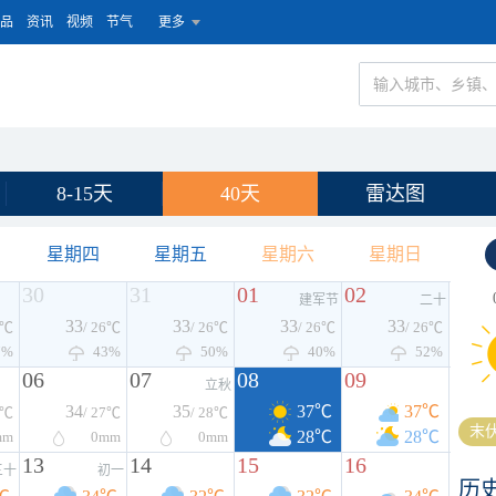
品
资讯
视频
节气
更多
8-15天
40天
雷达图
星期四
星期五
星期六
星期日
30
31
01
02
建军节
二十
33
33
33
33
6℃
/ 26℃
/ 26℃
/ 26℃
/ 26℃
7%
43%
50%
40%
52%
06
07
08
09
立秋
34
35
37℃
37℃
6℃
/ 27℃
/ 28℃
末伏
28℃
28℃
mm
0
mm
0
mm
13
14
15
16
三十
初一
历