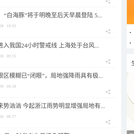
“白海豚”将于明晚至后天早晨登陆 5...
08
10:05
进入我国24小时警戒线 上海处于台风...
08
09:55
眼区模糊已“闭眼”，局地强降雨具有极...
08
09:28
来势汹汹 今起浙江雨势明显增强局地有...
08
08:57