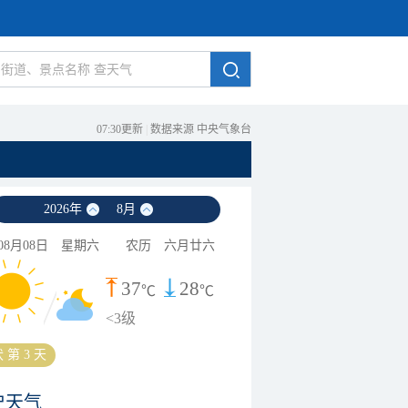
07:30更新
|
数据来源 中央气象台
2026
年
8
月
08月08日
星期六
农历
六月廿六
37
28
℃
℃
<3级
 第 3 天
史天气