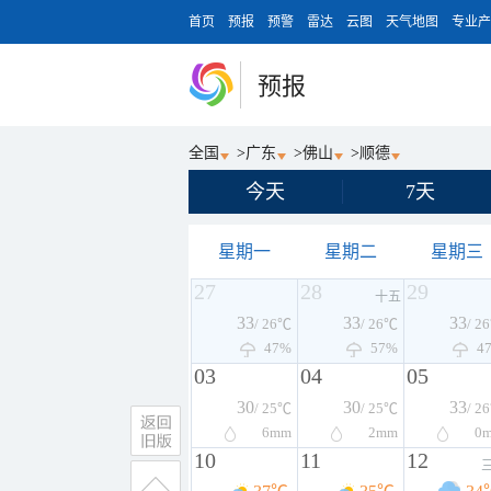
首页
预报
预警
雷达
云图
天气地图
专业产
预报
全国
>
广东
>
佛山
>
顺德
今天
7天
星期一
星期二
星期三
27
28
29
十五
33
33
33
/ 26℃
/ 26℃
/ 2
47%
57%
4
03
04
05
30
30
33
/ 25℃
/ 25℃
/ 2
6
mm
2
mm
0
10
11
12