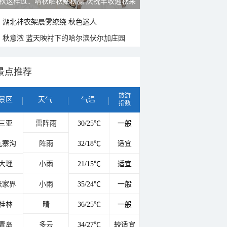
雨后峨眉沟壑尽显 金顶显真容
湖北神农架晨雾缭绕 秋色迷人
秋意浓 蓝天映衬下的哈尔滨伏尔加庄园
景点推荐
旅游
景区
天气
气温
指数
三亚
雷阵雨
30/25℃
一般
九寨沟
阵雨
32/18℃
适宜
大理
小雨
21/15℃
适宜
张家界
小雨
35/24℃
一般
桂林
晴
36/25℃
一般
青岛
多云
34/27℃
较适宜