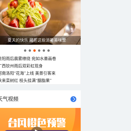
广西南宁：盛夏里的“绿野仙踪”
贵阳雨后晨雾缭绕 宛如水墨画卷
广西钦州雨后双彩虹现身
河南洛阳“花海”上线 美景引客来
秋来栾树红 枝头挂满“胭脂果”
天气视频