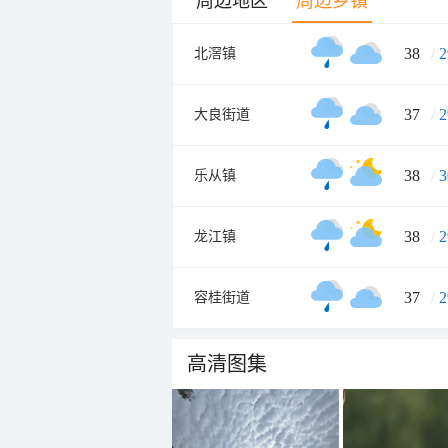
周边地区
周边乡镇
38
/
2
北滘镇
37
/
2
大良街道
38
/
3
乐从镇
38
/
2
龙江镇
37
/
2
容桂街道
高清图集