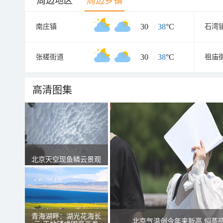
周边地区
周边乡镇
30
/
38
°C
南庄镇
石湾
30
/
38
°C
张槎街道
祖庙
高清图集
北京天空现鱼鳞云景观
青海湖畔：湖光花海长
北京气温创今年来新高 焖蒸