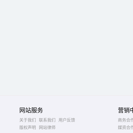
网站服务
营销
关于我们
联系我们
用户反馈
商务合
版权声明
网站律师
媒资合