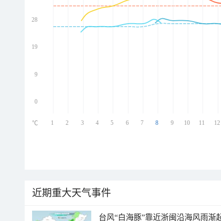
28
ed
ed
ed
19
ed
9
0
1
2
3
4
5
6
7
8
9
10
11
12
℃
近期重大天气事件
台风“白海豚”靠近浙闽沿海风雨渐