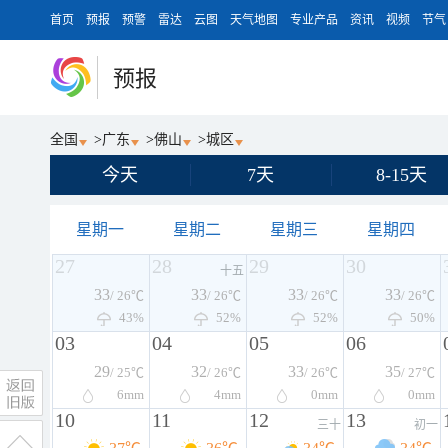
首页
预报
预警
雷达
云图
天气地图
专业产品
资讯
视频
节气
预报
全国
>
广东
>
佛山
>
城区
今天
7天
8-15天
星期一
星期二
星期三
星期四
27
28
29
30
十五
33
33
33
33
/ 26℃
/ 26℃
/ 26℃
/ 26℃
43%
52%
52%
50%
03
04
05
06
29
32
33
35
/ 25℃
/ 26℃
/ 26℃
/ 27℃
6
mm
4
mm
0
mm
0
mm
10
11
12
13
三十
初一