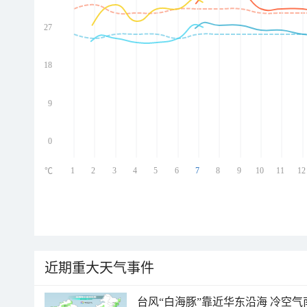
27
ed
ed
ed
18
ed
9
0
1
2
3
4
5
6
7
8
9
10
11
12
℃
近期重大天气事件
台风“白海豚”靠近华东沿海 冷空