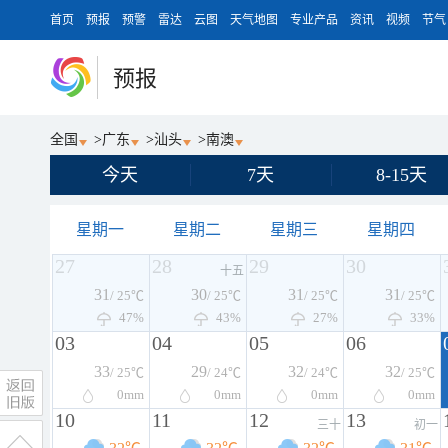
首页
预报
预警
雷达
云图
天气地图
专业产品
资讯
视频
节气
预报
全国
>
广东
>
汕头
>
南澳
今天
7天
8-15天
星期一
星期二
星期三
星期四
27
28
29
30
十五
31
30
31
31
/ 25℃
/ 25℃
/ 25℃
/ 25℃
47%
43%
27%
33%
03
04
05
06
33
29
32
32
/ 25℃
/ 24℃
/ 24℃
/ 25℃
0
mm
0
mm
0
mm
0
mm
10
11
12
13
三十
初一