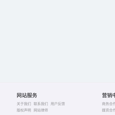
网站服务
营销
关于我们
联系我们
用户反馈
商务合
版权声明
网站律师
媒资合