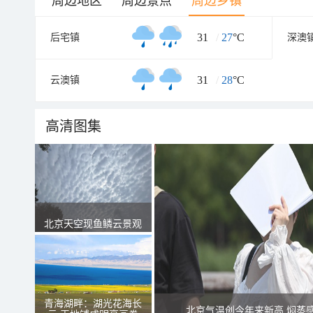
周边地区
周边景点
周边乡镇
31
/
27
°C
后宅镇
深澳
31
/
28
°C
云澳镇
高清图集
北京天空现鱼鳞云景观
青海湖畔：湖光花海长
北京气温创今年来新高 焖蒸