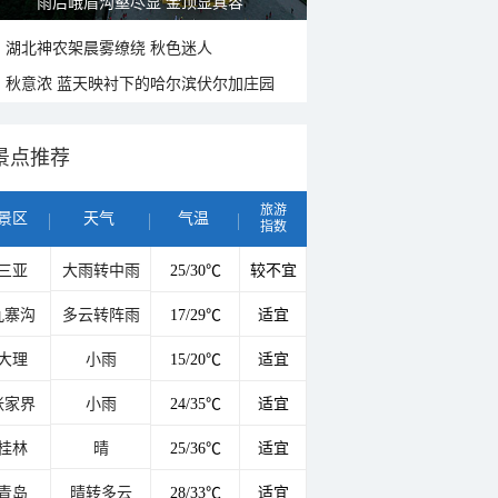
山水扇面：秋红点缀颐和园西堤
湖北神农架晨雾缭绕 秋色迷人
秋意浓 蓝天映衬下的哈尔滨伏尔加庄园
景点推荐
旅游
景区
天气
气温
指数
三亚
大雨转中雨
25/30℃
较不宜
九寨沟
多云转阵雨
17/29℃
适宜
大理
小雨
15/20℃
适宜
张家界
小雨
24/35℃
适宜
桂林
晴
25/36℃
适宜
青岛
晴转多云
28/33℃
适宜