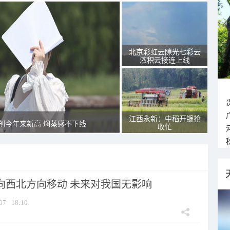
北京彩虹云隙光七彩云
浓积云接连上线
江西永新：中稻开镰抢
创今年来新高 焖蒸感不下线
收忙
将向西北方向移动 未来对我国无影响
07
18:10