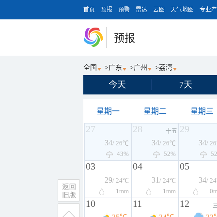
首页
预报
预警
雷达
云图
天气地图
专业产
预报
全国
>
广东
>
广州
>
荔湾
今天
7天
星期一
星期二
星期三
27
28
29
十五
34
34
34
/ 26℃
/ 26℃
/ 2
43%
52%
5
03
04
05
29
31
34
/ 24℃
/ 24℃
/ 2
1
mm
1
mm
0
10
11
12