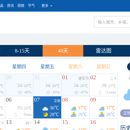
品
资讯
视频
节气
更多
8-15天
40天
雷达图
星期四
星期五
星期六
星期日
30
31
01
02
建军节
二十
34
34
34
29
6℃
/ 26℃
/ 26℃
/ 26℃
/ 25℃
2%
40%
43%
47%
31
mm
06
07
08
09
立秋
35
36℃
37℃
37℃
4℃
/ 24℃
立
28℃
29℃
28℃
mm
0
mm
13
14
15
16
三十
初一
历