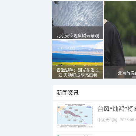
北京天空现鱼鳞云景观
青海湖畔：湖光花海长
北京气温
云 天地铺成明亮画卷
新闻资讯
台风“灿鸿”
中国天气网
2026-08-