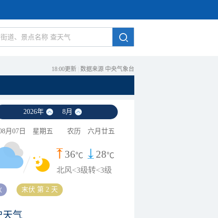
18:00更新
|
数据来源 中央气象台
2026
年
8
月
08月07日
星期五
农历
六月廿五
36
28
℃
℃
北风<3级转<3级
秋
末伏 第 2 天
史天气