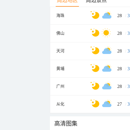
周边地区
周边景点
28
/
3
海珠
28
/
3
佛山
28
/
3
天河
28
/
3
黄埔
28
/
3
广州
27
/
3
从化
高清图集