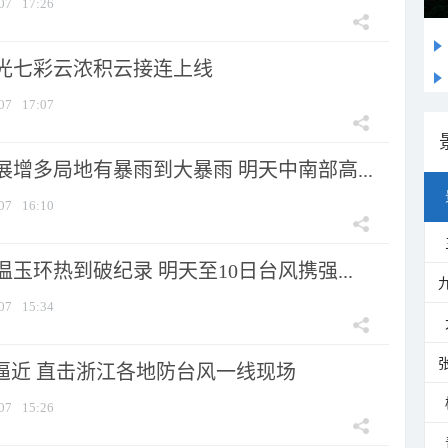
07
17:26
光七彩云浓积云接连上线
07
17:07
增多局地有暴雨到大暴雨 明天中南部高...
07
16:10
玉环热到破纪录 明天至10日台风携强...
07
15:34
”逼近 直击浙江各地防台风一线现场
07
15:26