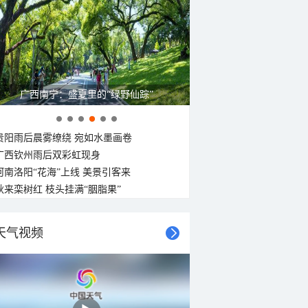
呼伦贝尔草原 藏着最治愈的蓝天白云
贵阳雨后晨雾缭绕 宛如水墨画卷
广西钦州雨后双彩虹现身
河南洛阳“花海”上线 美景引客来
秋来栾树红 枝头挂满“胭脂果”
天气视频