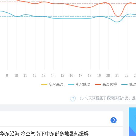
9
10
11
12
13
14
15
16
17
18
19
20
21
22
2
实况高温
实况低温
高温预报
低
16-40天预报属于客观预报产品，反
近华东沿海 冷空气南下中东部多地暑热缓解