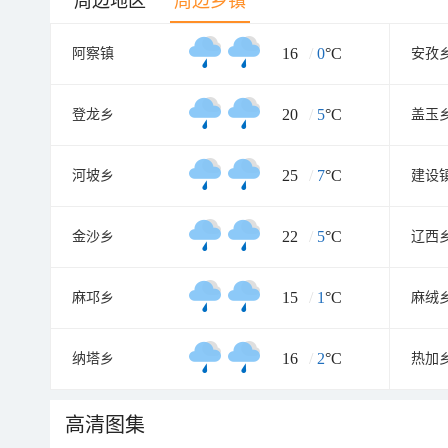
周边地区
周边乡镇
16
/
0
°C
阿察镇
安孜
20
/
5
°C
登龙乡
盖玉
25
/
7
°C
河坡乡
建设
22
/
5
°C
金沙乡
辽西
15
/
1
°C
麻邛乡
麻绒
16
/
2
°C
纳塔乡
热加
高清图集