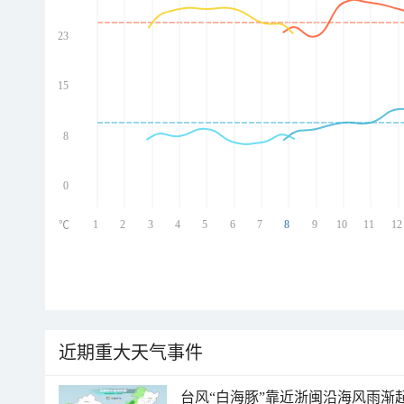
23
ed
ed
ed
15
ed
8
0
1
2
3
4
5
6
7
8
9
10
11
12
℃
近期重大天气事件
台风“白海豚”靠近浙闽沿海风雨渐