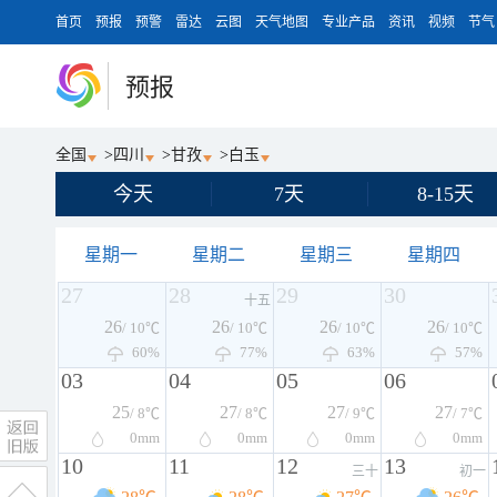
首页
预报
预警
雷达
云图
天气地图
专业产品
资讯
视频
节气
预报
全国
>
四川
>
甘孜
>
白玉
今天
7天
8-15天
星期一
星期二
星期三
星期四
27
28
29
30
十五
26
26
26
26
/ 10℃
/ 10℃
/ 10℃
/ 10℃
60%
77%
63%
57%
03
04
05
06
25
27
27
27
/ 8℃
/ 8℃
/ 9℃
/ 7℃
0
mm
0
mm
0
mm
0
mm
10
11
12
13
三十
初一