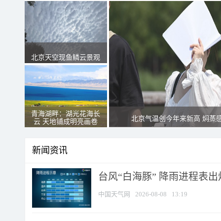
北京天空现鱼鳞云景观
青海湖畔：湖光花海长
北京气温创今年来新高 焖蒸
云 天地铺成明亮画卷
新闻资讯
台风“白海豚” 降雨进程表出炉
中国天气网
2026-08-08
13:19