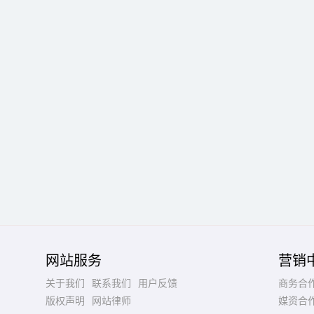
网站服务
营销
关于我们
联系我们
用户反馈
商务合
版权声明
网站律师
媒资合