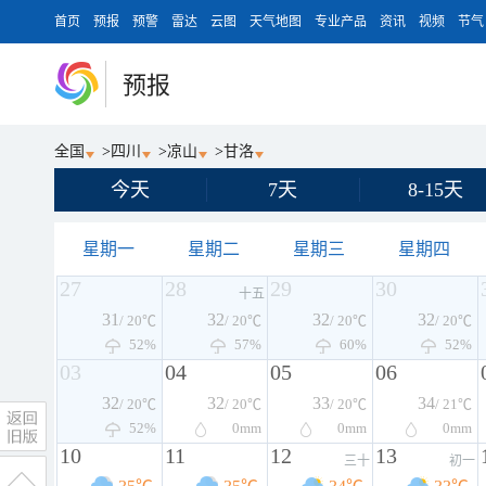
首页
预报
预警
雷达
云图
天气地图
专业产品
资讯
视频
节气
预报
全国
>
四川
>
凉山
>
甘洛
今天
7天
8-15天
星期一
星期二
星期三
星期四
27
28
29
30
十五
31
32
32
32
/ 20℃
/ 20℃
/ 20℃
/ 20℃
52%
57%
60%
52%
03
04
05
06
32
32
33
34
/ 20℃
/ 20℃
/ 20℃
/ 21℃
52%
0
mm
0
mm
0
mm
10
11
12
13
三十
初一