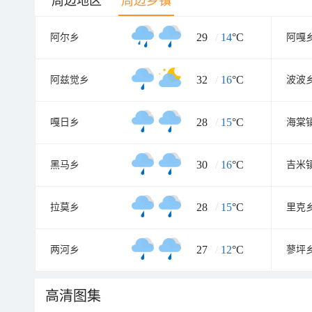
周边地区
周边乡镇
29
/
14
°C
阿尔乡
阿嘎
32
/
16
°C
阿兹觉乡
波波
28
/
15
°C
嘎日乡
海棠
30
/
16
°C
黑马乡
吉米
28
/
15
°C
拉莫乡
里克
27
/
12
°C
两河乡
蓼坪
高清图集