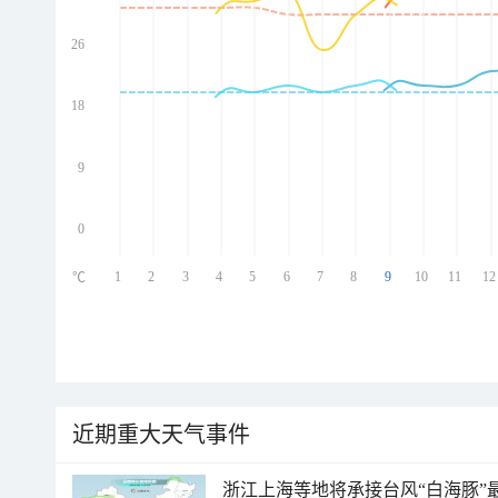
26
ed
ed
ed
18
ed
9
0
1
2
3
4
5
6
7
8
9
10
11
12
℃
近期重大天气事件
浙江上海等地将承接台风“白海豚”