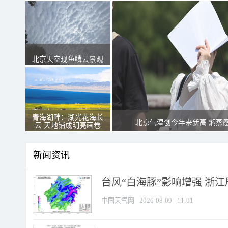
北京天空现鱼鳞云景观
青海湖畔：湖光花海长
北京气温创今年来新高 焖蒸
云 天地铺成明亮画卷
新闻资讯
台风“白海豚”影响增强 浙江
中国天气网
2026-08-09
11:01