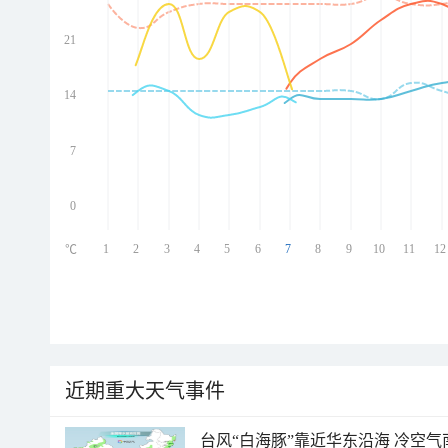
21
ed
ed
ed
14
ed
7
0
1
2
3
4
5
6
7
8
9
10
11
12
℃
近期重大天气事件
台风“白海豚”靠近华东沿海 冷空