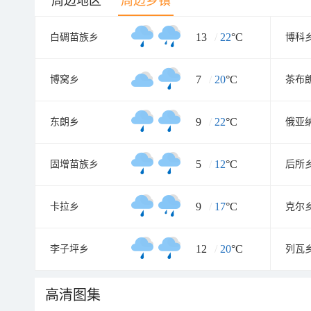
周边地区
周边乡镇
13
/
22
°C
白碉苗族乡
博科
7
/
20
°C
博窝乡
茶布
9
/
22
°C
东朗乡
俄亚
5
/
12
°C
固增苗族乡
后所
9
/
17
°C
卡拉乡
克尔
12
/
20
°C
李子坪乡
列瓦
高清图集