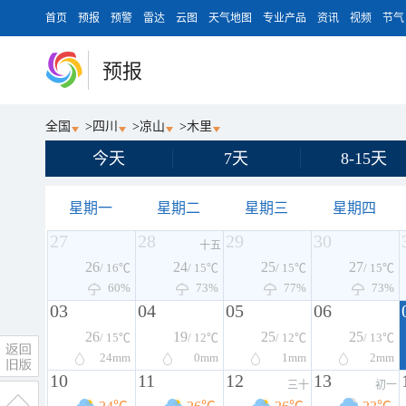
首页
预报
预警
雷达
云图
天气地图
专业产品
资讯
视频
节气
预报
全国
>
四川
>
凉山
>
木里
今天
7天
8-15天
星期一
星期二
星期三
星期四
27
28
29
30
十五
26
24
25
27
/ 16℃
/ 15℃
/ 15℃
/ 15℃
60%
73%
77%
73%
03
04
05
06
26
19
25
25
/ 15℃
/ 12℃
/ 12℃
/ 13℃
24
mm
0
mm
1
mm
2
mm
10
11
12
13
三十
初一