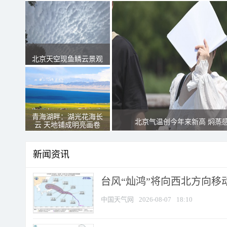
北京天空现鱼鳞云景观
青海湖畔：湖光花海长
北京气温创今年来新高 焖蒸
云 天地铺成明亮画卷
新闻资讯
台风“灿鸿”将向西北方向移
中国天气网
2026-08-07
18:10