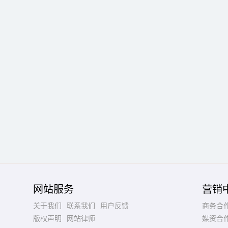
网站服务
营销
关于我们
联系我们
用户反馈
商务合
版权声明
网站律师
媒资合