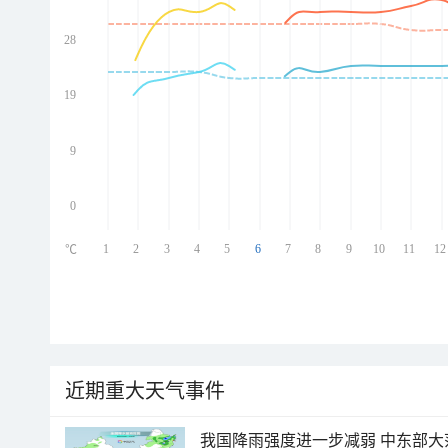
28
ed
ed
ed
19
ed
9
0
1
2
3
4
5
6
7
8
9
10
11
12
℃
近期重大天气事件
我国降雨强度进一步减弱 中东部大