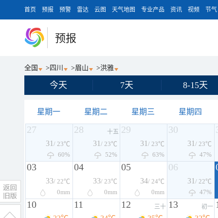
首页
预报
预警
雷达
云图
天气地图
专业产品
资讯
视频
节气
预报
全国
>
四川
>
眉山
>
洪雅
今天
7天
8-15天
星期一
星期二
星期三
星期四
27
28
29
30
十五
31
31
31
31
/ 23℃
/ 23℃
/ 23℃
/ 23℃
60%
52%
63%
47%
03
04
05
06
33
33
34
31
/ 22℃
/ 23℃
/ 24℃
/ 22℃
0
mm
0
mm
0
mm
47%
10
11
12
13
三十
初一