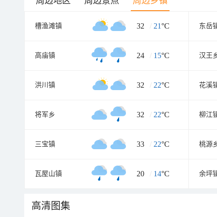
周边地区
周边景点
周边乡镇
32
/
21
°C
槽渔滩镇
东岳
24
/
15
°C
高庙镇
汉王
32
/
22
°C
洪川镇
花溪
32
/
22
°C
将军乡
柳江
33
/
22
°C
三宝镇
桃源
20
/
14
°C
瓦屋山镇
余坪
高清图集