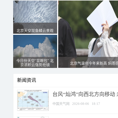
北京天空现鱼鳞云景观
今日份天空“显眼包” 北
北京气温创今年来新高 焖蒸
京浓积云强势抢镜
新闻资讯
台风“灿鸿”向西北方向移动
中国天气网
2026-08-06
18:17