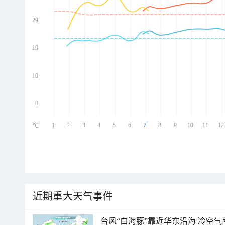
29
ed
ed
ed
19
ed
10
0
1
2
3
4
5
6
7
8
9
10
11
12
℃
近期重大天气事件
台风“白海豚”靠近华东沿海 冷空