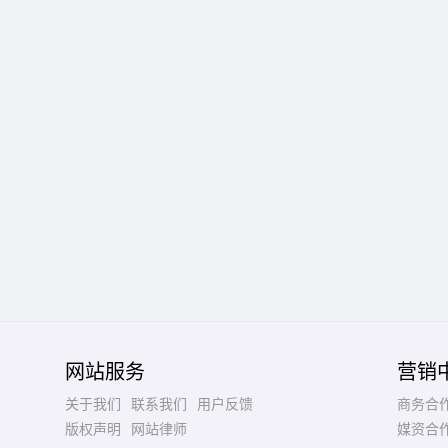
网站服务
营销
关于我们
联系我们
用户反馈
商务合
版权声明
网站律师
媒资合