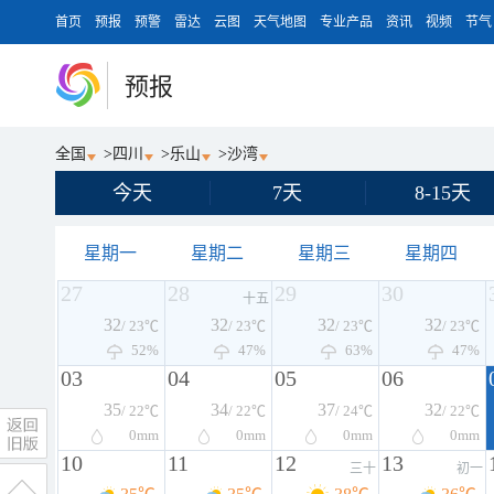
首页
预报
预警
雷达
云图
天气地图
专业产品
资讯
视频
节气
预报
全国
>
四川
>
乐山
>
沙湾
今天
7天
8-15天
星期一
星期二
星期三
星期四
27
28
29
30
十五
32
32
32
32
/ 23℃
/ 23℃
/ 23℃
/ 23℃
52%
47%
63%
47%
03
04
05
06
35
34
37
32
/ 22℃
/ 22℃
/ 24℃
/ 22℃
0
mm
0
mm
0
mm
0
mm
10
11
12
13
三十
初一