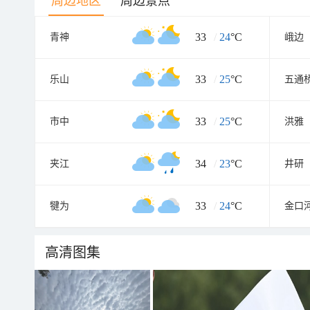
周边地区
周边景点
33
/
24
°C
青神
峨边
33
/
25
°C
乐山
五通
33
/
25
°C
市中
洪雅
34
/
23
°C
夹江
井研
33
/
24
°C
犍为
金口
高清图集