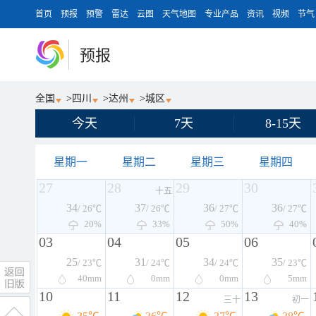
首页
预报
预警
雷达
云图
天气地图
专业产品
资讯
视频
节气
预报
全国
>
四川
>
达州
>
城区
今天
7天
8-15天
星期一
星期二
星期三
星期四
27
28
29
30
十五
34
37
36
36
/ 26℃
/ 26℃
/ 27℃
/ 27℃
20%
33%
50%
40%
03
04
05
06
25
31
34
35
/ 23℃
/ 24℃
/ 24℃
/ 23℃
40
mm
0
mm
0
mm
5
mm
10
11
12
13
三十
初一