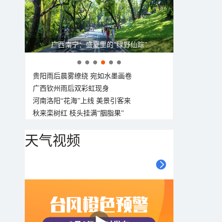
呼伦贝尔草原 藏着最治愈的蓝天白云
贵阳雨后晨雾缭绕 宛如水墨画卷
广西钦州雨后双彩虹现身
河南洛阳“花海”上线 美景引客来
秋来栾树红 枝头挂满“胭脂果”
天气视频