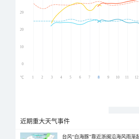
29
ed
ed
ed
20
ed
10
0
1
2
3
4
5
6
7
8
9
10
11
12
℃
近期重大天气事件
台风“白海豚”靠近浙闽沿海风雨渐