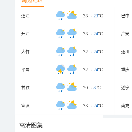
周边地区
33
/
23
°C
通江
巴中
33
/
24
°C
开江
广安
32
/
24
°C
大竹
通川
32
/
24
°C
平昌
重庆
20
/
8
°C
甘孜
遂宁
33
/
24
°C
宣汉
南充
高清图集