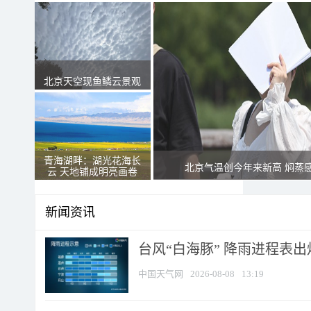
北京天空现鱼鳞云景观
青海湖畔：湖光花海长
北京气温创今年来新高 焖蒸
云 天地铺成明亮画卷
新闻资讯
台风“白海豚” 降雨进程表出炉
中国天气网
2026-08-08
13:19