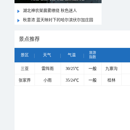
湖北神农架晨雾缭绕 秋色迷人
秋意浓 蓝天映衬下的哈尔滨伏尔加庄园
景点推荐
旅游
景区
天气
气温
指数
三亚
雷阵雨
30/25℃
一般
九寨沟
张家界
小雨
35/24℃
一般
桂林