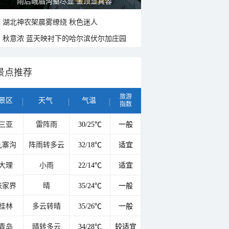
雨后峨眉沟壑尽显 金顶显真容
湖北神农架晨雾缭绕 秋色迷人
秋意浓 蓝天映衬下的哈尔滨伏尔加庄园
景点推荐
旅游
景区
天气
气温
指数
三亚
雷阵雨
30/25℃
一般
九寨沟
阵雨转多云
32/18℃
适宜
大理
小雨
22/14℃
适宜
张家界
晴
35/24℃
一般
桂林
多云转晴
35/26℃
一般
青岛
晴转多云
34/28℃
较适宜