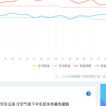
9
10
11
12
13
14
15
16
17
18
19
20
21
22
2
实况高温
实况低温
高温预报
低
16-40天预报属于客观预报产品，反
近华东沿海 冷空气南下中东部多地暑热缓解