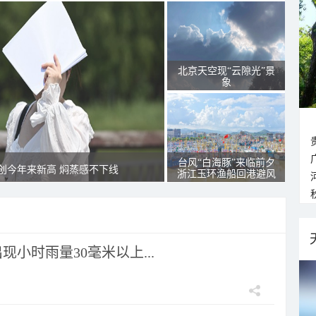
北京天空现“云隙光”景
象
台风“白海豚”来临前夕
创今年来新高 焖蒸感不下线
浙江玉环渔船回港避风
小时雨量30毫米以上...