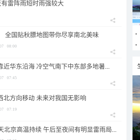
天有雷阵雨短时雨强较大
节！ 全国贴秋膘地图带你尽享南北美味
07
08:00
靠近华东沿海 冷空气南下中东部多地暑...
07
07:45
向西北方向移动 未来对我国无影响
07
07:19
北京高温持续 午后至夜间有明显雷雨局...