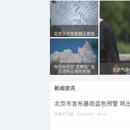
北京天空现鱼鳞云景观
今日份天空“显眼包” 北
北京气温
京浓积云强势抢镜
新闻资讯
北京市发布暴雨蓝色预警 将出现
中国天气网
2026-08-07
09:04