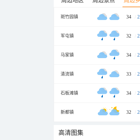
周边地区
周边景点
周边
34
/
2
斑竹园镇
32
/
2
军屯镇
34
/
2
马家镇
33
/
2
清流镇
34
/
2
石板滩镇
32
/
2
新都镇
高清图集