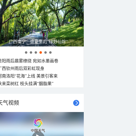
广西南宁：盛夏里的“绿野仙踪”
贵阳雨后晨雾缭绕 宛如水墨画卷
广西钦州雨后双彩虹现身
河南洛阳“花海”上线 美景引客来
秋来栾树红 枝头挂满“胭脂果”
天气视频