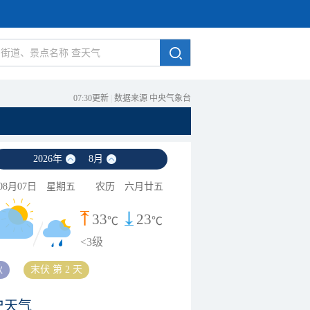
07:30更新
|
数据来源 中央气象台
2026
年
8
月
08月07日
星期五
农历
六月廿五
33
23
℃
℃
<3级
秋
末伏 第 2 天
史天气