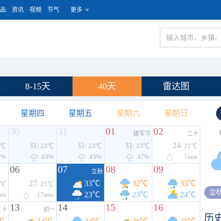
品
资讯
视频
节气
更多
8-15天
40天
雷达图
星期四
星期五
星期六
星期日
30
31
01
02
建军节
二十
31
31
31
24
3℃
/ 23℃
/ 23℃
/ 23℃
/ 21℃
2%
63%
43%
47%
7
mm
06
07
08
09
立秋
27
33℃
32℃
33℃
9℃
/ 21℃
立
23℃
23℃
24℃
mm
17
mm
13
14
15
16
三十
初一
历