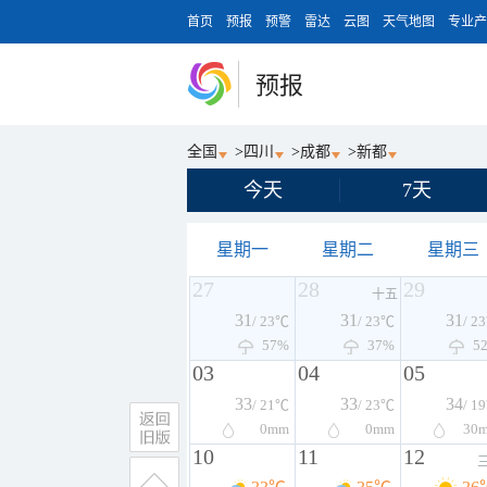
首页
预报
预警
雷达
云图
天气地图
专业产
预报
全国
>
四川
>
成都
>
新都
今天
7天
星期一
星期二
星期三
27
28
29
十五
31
31
31
/ 23℃
/ 23℃
/ 2
57%
37%
5
03
04
05
33
33
34
/ 21℃
/ 23℃
/ 1
0
mm
0
mm
30
10
11
12