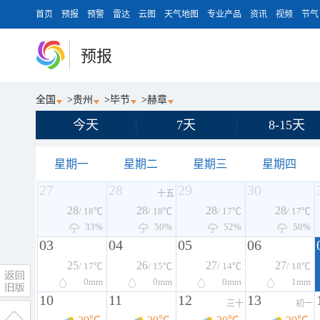
首页
预报
预警
雷达
云图
天气地图
专业产品
资讯
视频
节气
预报
全国
>
贵州
>
毕节
>
赫章
今天
7天
8-15天
星期一
星期二
星期三
星期四
27
28
29
30
十五
28
28
28
28
/ 18℃
/ 18℃
/ 17℃
/ 17℃
33%
50%
52%
50%
03
04
05
06
25
26
27
27
/ 17℃
/ 15℃
/ 14℃
/ 18℃
0
mm
0
mm
0
mm
1
mm
10
11
12
13
三十
初一