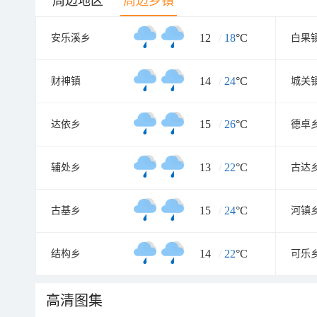
周边地区
周边乡镇
12
/
18
°C
安乐溪乡
白果
14
/
24
°C
财神镇
城关
15
/
26
°C
达依乡
德卓
13
/
22
°C
辅处乡
古达
15
/
24
°C
古基乡
河镇
14
/
22
°C
结构乡
可乐
高清图集