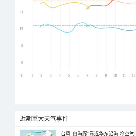
23
ed
ed
ed
15
ed
8
0
1
2
3
4
5
6
7
8
9
10
11
12
℃
近期重大天气事件
台风“白海豚”靠近华东沿海 冷空