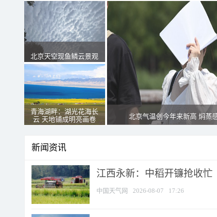
北京天空现鱼鳞云景观
青海湖畔：湖光花海长
北京气温创今年来新高 焖蒸
云 天地铺成明亮画卷
新闻资讯
江西永新：中稻开镰抢收忙
中国天气网
2026-08-07
17:26