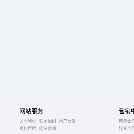
网站服务
营销
关于我们
联系我们
用户反馈
商务合
版权声明
网站律师
媒资合