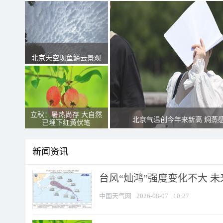
北京天空现鱼鳞云景观
立秋：暑热尚存 大自然
北京气温创今年来新高 焖蒸
已埋下红黄伏笔
新闻资讯
台风“灿鸿”强度变化不大 
中国天气网
2026-08-07
10:27