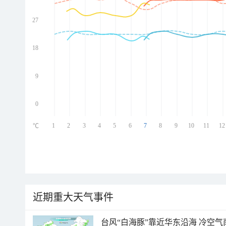
27
ed
ed
ed
18
ed
9
0
1
2
3
4
5
6
7
8
9
10
11
12
℃
近期重大天气事件
台风“白海豚”靠近华东沿海 冷空