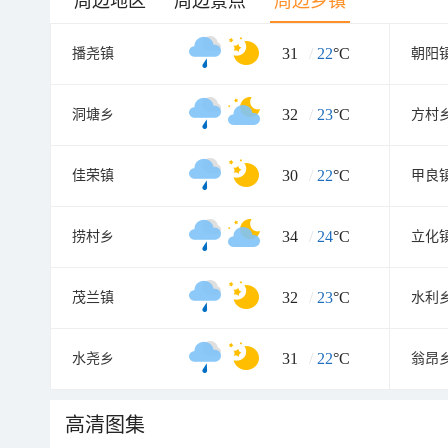
周边地区
周边景点
周边乡镇
31
/
22
°C
播尧镇
朝阳
32
/
23
°C
洞塘乡
方村
30
/
22
°C
佳荣镇
甲良
34
/
24
°C
捞村乡
立化
32
/
23
°C
茂兰镇
水利
31
/
22
°C
水尧乡
翁昂
高清图集