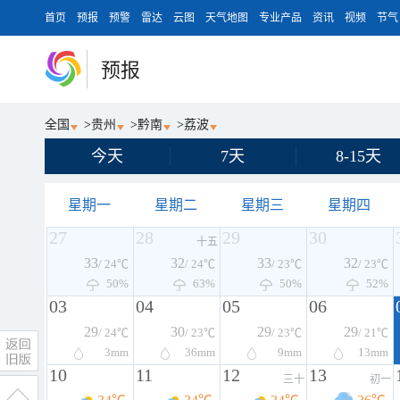
首页
预报
预警
雷达
云图
天气地图
专业产品
资讯
视频
节气
预报
全国
>
贵州
>
黔南
>
荔波
今天
7天
8-15天
星期一
星期二
星期三
星期四
27
28
29
30
十五
33
32
33
32
/ 24℃
/ 24℃
/ 23℃
/ 23℃
50%
63%
50%
52%
03
04
05
06
29
30
29
29
/ 24℃
/ 23℃
/ 23℃
/ 21℃
3
mm
36
mm
9
mm
13
mm
10
11
12
13
三十
初一