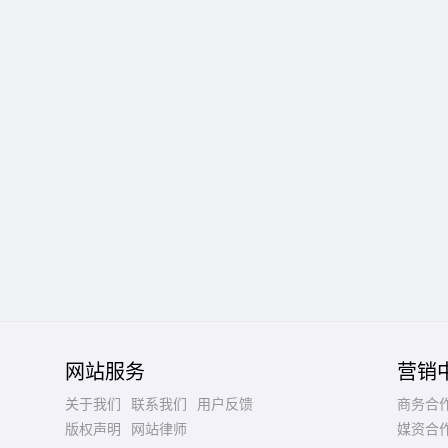
网站服务
营销
关于我们
联系我们
用户反馈
商务合
版权声明
网站律师
媒资合