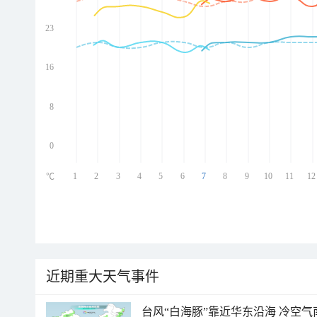
23
ed
ed
ed
16
ed
8
0
1
2
3
4
5
6
7
8
9
10
11
12
℃
近期重大天气事件
台风“白海豚”靠近华东沿海 冷空