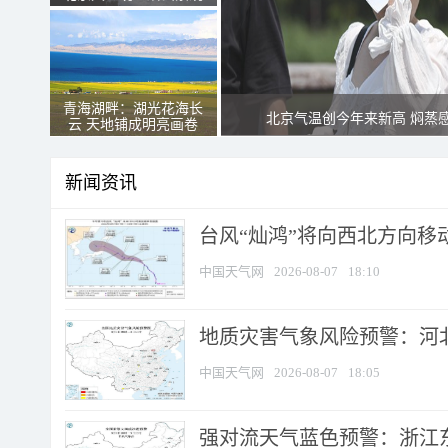
青海湖畔：湖光花海长
北京气温创今年来新高 焖蒸
云 天地铺成明亮画卷
新闻资讯
台风“灿鸿”将向西北方向移
中国天气网
2026-08-07
18:10
地质灾害气象风险预警：河北
中国天气网
2026-08-07
18:05
强对流天气蓝色预警：浙江东部