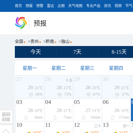
首页
预报
预警
雷达
云图
天气地图
专业产品
资讯
视频
节气
预报
全国
>
贵州
>
黔南
>
独山
今天
7天
8-15天
星期一
星期二
星期三
星期四
27
28
29
30
十五
29
28
28
29
/ 21℃
/ 21℃
/ 20℃
/ 21℃
50%
73%
67%
57%
03
04
05
06
28
28
27
26
/ 20℃
/ 21℃
/ 21℃
/ 19℃
6
mm
7
mm
19
mm
17
mm
10
11
12
13
三十
初一