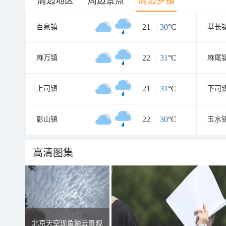
周边地区
周边景点
周边乡镇
21
/
30
°C
百泉镇
基长
22
/
31
°C
麻万镇
麻尾
21
/
31
°C
上司镇
下司
22
/
30
°C
影山镇
玉水
高清图集
北京天空现鱼鳞云景观