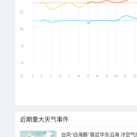
23
ed
ed
ed
16
ed
8
0
1
2
3
4
5
6
7
8
9
10
11
12
℃
近期重大天气事件
台风“白海豚”靠近华东沿海 冷空