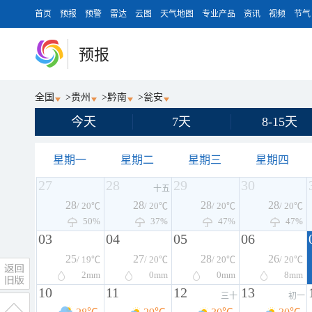
首页
预报
预警
雷达
云图
天气地图
专业产品
资讯
视频
节气
预报
全国
>
贵州
>
黔南
>
瓮安
今天
7天
8-15天
星期一
星期二
星期三
星期四
27
28
29
30
十五
28
28
28
28
/ 20℃
/ 20℃
/ 20℃
/ 20℃
50%
37%
47%
47%
03
04
05
06
25
27
28
26
/ 19℃
/ 20℃
/ 20℃
/ 20℃
2
mm
0
mm
0
mm
8
mm
10
11
12
13
三十
初一