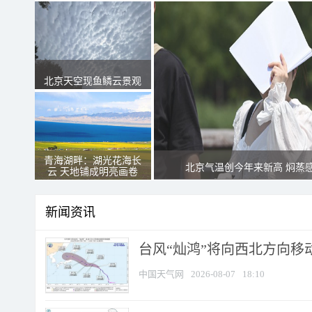
北京天空现鱼鳞云景观
青海湖畔：湖光花海长
北京气温创今年来新高 焖蒸
云 天地铺成明亮画卷
新闻资讯
台风“灿鸿”将向西北方向移
中国天气网
2026-08-07
18:10