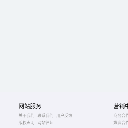
网站服务
营销
关于我们
联系我们
用户反馈
商务合
版权声明
网站律师
媒资合