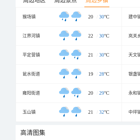
周边地区
周边景点
周边乡镇
20
/
30
°C
猴场镇
建中
22
/
30
°C
江界河镇
岚关
21
/
30
°C
平定营镇
天文
19
/
28
°C
瓮水街道
银盏
20
/
29
°C
雍阳街道
永和
21
/
32
°C
玉山镇
中坪
高清图集