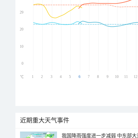
29
ed
ed
ed
20
ed
10
0
1
2
3
4
5
6
7
8
9
10
11
12
℃
近期重大天气事件
我国降雨强度进一步减弱 中东部大