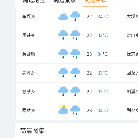
周边地区
周边景点
周边乡镇
22
/
34
°C
车坪乡
大坝
22
/
32
°C
吊井乡
对山
23
/
34
°C
芙蓉镇
抚志
22
/
33
°C
高坪乡
回龙
22
/
33
°C
颗砂乡
朗溪
23
/
34
°C
两岔乡
列夕
高清图集