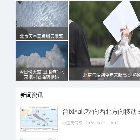
北京天空现鱼鳞云景观
今日份天空“显眼包” 北
北京气温创今年来新高 焖蒸
京浓积云强势抢镜
新闻资讯
台风“灿鸿”向西北方向移动
中国天气网
2026-08-06
18:17