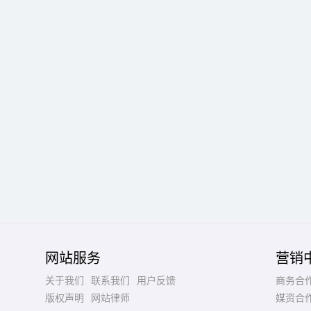
网站服务
营销
关于我们
联系我们
用户反馈
商务合
版权声明
网站律师
媒资合