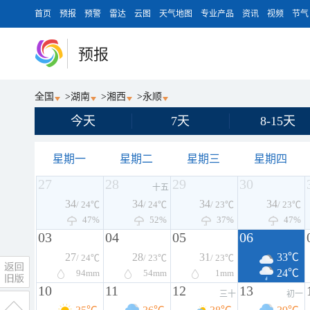
首页
预报
预警
雷达
云图
天气地图
专业产品
资讯
视频
节气
预报
全国
>
湖南
>
湘西
>
永顺
今天
7天
8-15天
星期一
星期二
星期三
星期四
27
28
29
30
十五
34
34
34
34
/ 24℃
/ 24℃
/ 23℃
/ 23℃
47%
52%
37%
47%
03
04
05
06
27
28
31
33℃
/ 24℃
/ 23℃
/ 23℃
24℃
94
mm
54
mm
1
mm
10
11
12
13
三十
初一