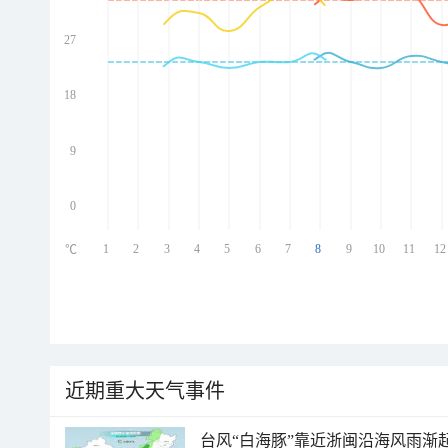
27
ed
ed
ed
18
ed
9
0
1
2
3
4
5
6
7
8
9
10
11
12
℃
近期重大天气事件
台风“白海豚”靠近浙闽沿海风雨渐