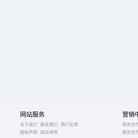
网站服务
营销
关于我们
联系我们
用户反馈
商务合
版权声明
网站律师
媒资合