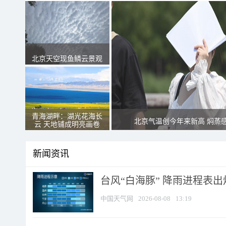
北京天空现鱼鳞云景观
青海湖畔：湖光花海长
北京气温创今年来新高 焖蒸
云 天地铺成明亮画卷
新闻资讯
台风“白海豚” 降雨进程表出炉
中国天气网
2026-08-08
13:19