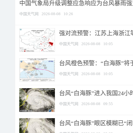
中国气象局升级调整应急响应为台风暴雨强
中国天气网
2026-08-08
10:26
强对流预警：江苏上海浙江等地
中国天气网
2026-08-08
10:05
台风橙色预警：“白海豚”将于
中国天气网
2026-08-08
10:05
台风“白海豚”进入我国24小时
中国天气网
2026-08-08
09:55
台风“白海豚”眼区模糊已“闭