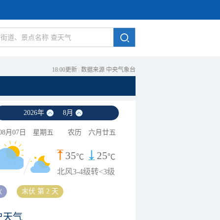
18:00更新
|
数据来源 中央气象台
2026
年
8
月
08月07日
星期五
农历
六月廿五
35
25
℃
℃
北风3-4级转<3级
秋
末伏 第 2 天
史天气