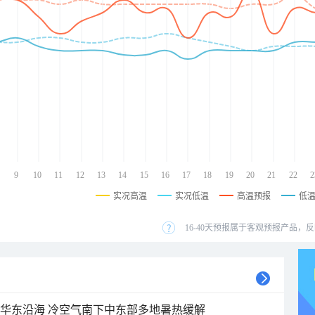
9
10
11
12
13
14
15
16
17
18
19
20
21
22
2
实况高温
实况低温
高温预报
低
16-40天预报属于客观预报产品，反
近华东沿海 冷空气南下中东部多地暑热缓解