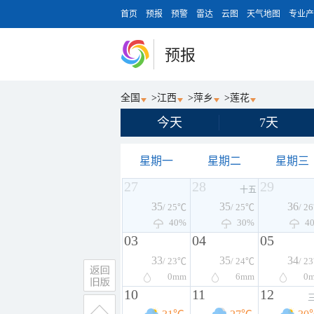
首页
预报
预警
雷达
云图
天气地图
专业产
预报
全国
>
江西
>
萍乡
>
莲花
今天
7天
星期一
星期二
星期三
27
28
29
十五
35
35
36
/ 25℃
/ 25℃
/ 2
40%
30%
4
03
04
05
33
35
34
/ 23℃
/ 24℃
/ 2
0
mm
6
mm
0
10
11
12