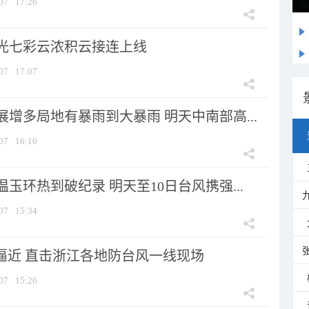
07
17:26
光七彩云浓积云接连上线
07
17:07
增多局地有暴雨到大暴雨 明天中南部高...
07
16:10
玉环热到破纪录 明天至10日台风携强...
07
15:34
”逼近 直击浙江各地防台风一线现场
07
15:26