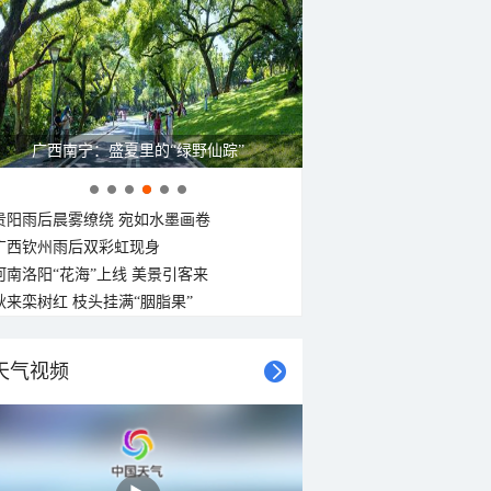
广西南宁：盛夏里的“绿野仙踪”
贵阳雨后晨雾缭绕 宛如水墨画卷
广西钦州雨后双彩虹现身
河南洛阳“花海”上线 美景引客来
秋来栾树红 枝头挂满“胭脂果”
天气视频