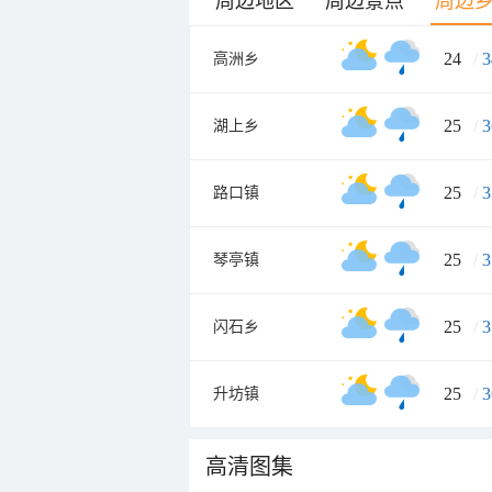
周边地区
周边景点
周边
24
/
3
高洲乡
25
/
3
湖上乡
25
/
3
路口镇
25
/
3
琴亭镇
25
/
3
闪石乡
25
/
3
升坊镇
高清图集