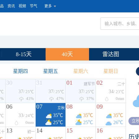
品
资讯
视频
节气
更多
8-15天
40天
雷达图
星期四
星期五
星期六
星期日
30
31
01
02
建军节
二十
37
37
37
34
6℃
/ 25℃
/ 25℃
/ 25℃
/ 23℃
0%
43%
47%
37%
0
mm
06
07
08
09
立秋
33
35℃
35℃
35℃
3℃
/ 24℃
立
25℃
25℃
26℃
mm
0
mm
13
14
15
16
三十
初一
历