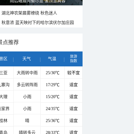
雨后峨眉沟壑尽显 金顶显真容
湖北神农架晨雾缭绕 秋色迷人
秋意浓 蓝天映衬下的哈尔滨伏尔加庄园
景点推荐
旅游
景区
天气
气温
指数
三亚
大雨转中雨
25/30℃
较不宜
九寨沟
多云转阵雨
17/29℃
适宜
大理
小雨
15/20℃
适宜
张家界
小雨
24/35℃
适宜
桂林
晴
25/36℃
适宜
青岛
晴转多云
28/33℃
适宜