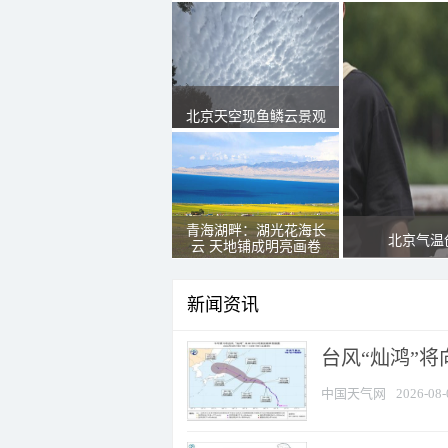
北京天空现鱼鳞云景观
青海湖畔：湖光花海长
北京气温
云 天地铺成明亮画卷
新闻资讯
台风“灿鸿”
中国天气网
2026-08-