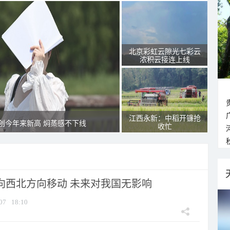
北京彩虹云隙光七彩云
浓积云接连上线
江西永新：中稻开镰抢
创今年来新高 焖蒸感不下线
收忙
将向西北方向移动 未来对我国无影响
07
18:10