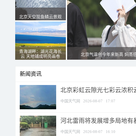
北京天空现鱼鳞云景观
青海湖畔：湖光花海长
北京气温创今年来新高 焖蒸
云 天地铺成明亮画卷
新闻资讯
北京彩虹云隙光七彩云浓积
中国天气网
2026-08-07
17:07
河北雷雨将发展增多局地有暴
中国天气网
2026-08-07
16:10