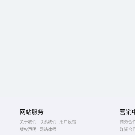
网站服务
营销
关于我们
联系我们
用户反馈
商务合
版权声明
网站律师
媒资合