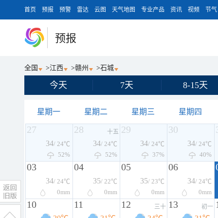
首页
预报
预警
雷达
云图
天气地图
专业产品
资讯
视频
节气
预报
全国
>
江西
>
赣州
>
石城
今天
7天
8-15天
星期一
星期二
星期三
星期四
27
28
29
30
十五
34
34
34
34
/ 24℃
/ 24℃
/ 24℃
/ 24℃
52%
52%
37%
40%
03
04
05
06
34
35
35
34
/ 24℃
/ 22℃
/ 23℃
/ 24℃
0
mm
0
mm
0
mm
0
mm
10
11
12
13
三十
初一