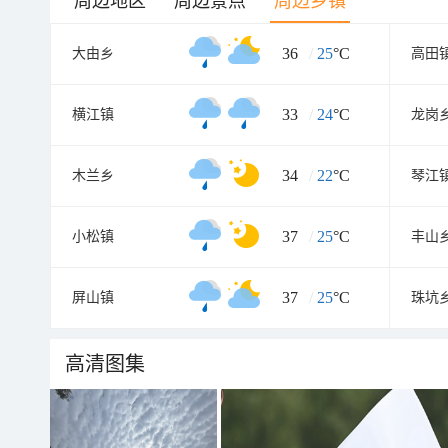
周边地区
周边景点
周边乡镇
36
/
25
°C
大由乡
高田
33
/
24
°C
横江镇
龙岗
34
/
22
°C
木兰乡
琴江
37
/
25
°C
小松镇
丰山
37
/
25
°C
屏山镇
珠坑
高清图集