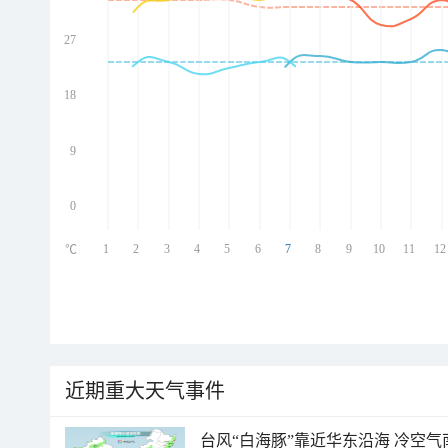
27
ed
ed
ed
18
ed
9
0
1
2
3
4
5
6
7
8
9
10
11
12
℃
近期重大天气事件
台风“白海豚”靠近华东沿海 冷空