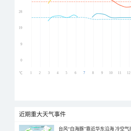
28
ed
ed
ed
19
ed
9
0
1
2
3
4
5
6
7
8
9
10
11
12
℃
近期重大天气事件
台风“白海豚”靠近华东沿海 冷空