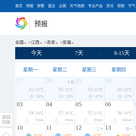
首页
预报
预警
雷达
云图
天气地图
专业产品
资讯
视频
节气
预报
全国
>
江西
>
吉安
>
安福
今天
7天
8-15天
星期一
星期二
星期三
星期四
27
28
29
30
十五
35
35
35
35
/ 25℃
/ 25℃
/ 25℃
/ 25℃
50%
33%
47%
47%
03
04
05
06
34
37
37
36
/ 24℃
/ 26℃
/ 25℃
/ 26℃
0
mm
0
mm
0
mm
14
mm
10
11
12
13
三十
初一