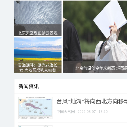
北京天空现鱼鳞云景观
青海湖畔：湖光花海长
北京气温创今年来新高 焖蒸
云 天地铺成明亮画卷
新闻资讯
台风“灿鸿”将向西北方向移
中国天气网
2026-08-07
18:10