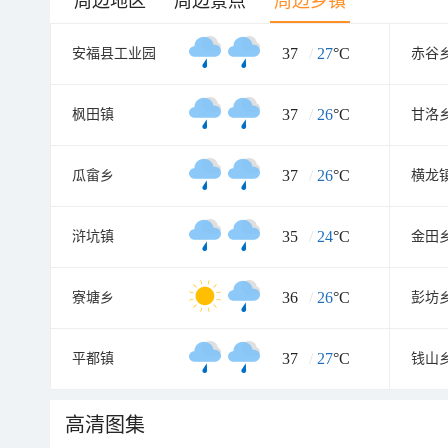
周边地区
周边景点
周边乡镇
37
/
27
°C
安福县工业园
赤谷
37
/
26
°C
枫田镇
甘洛
37
/
26
°C
瓜畲乡
横龙
35
/
24
°C
浒坑镇
金田
36
/
26
°C
寮塘乡
彭坊
37
/
27
°C
平都镇
钱山
高清图集