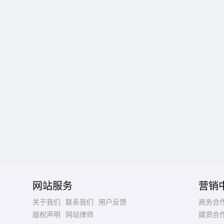
网站服务
营销
关于我们
联系我们
用户反馈
商务合
版权声明
网站律师
媒资合