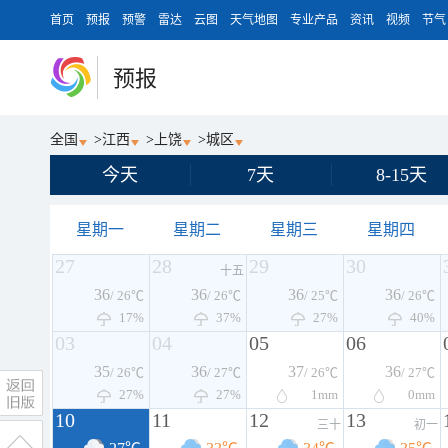
首页
预报
预警
雷达
云图
天气地图
专业产品
资讯
视频
节气
预报
全国
>
江西
>
上饶
>
城区
今天
7天
8-15天
星期一
星期二
星期三
星期四
27
28
29
30
十五
36
36
36
36
/ 26℃
/ 26℃
/ 25℃
/ 26℃
17%
37%
27%
40%
03
04
05
06
35
36
37
36
/ 26℃
/ 27℃
/ 26℃
/ 27℃
27%
27%
1
mm
0
mm
10
11
12
13
三十
初一