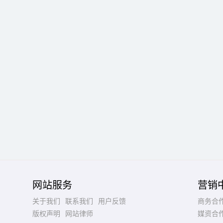
网站服务
营销
关于我们
联系我们
用户反馈
商务合
版权声明
网站律师
媒资合