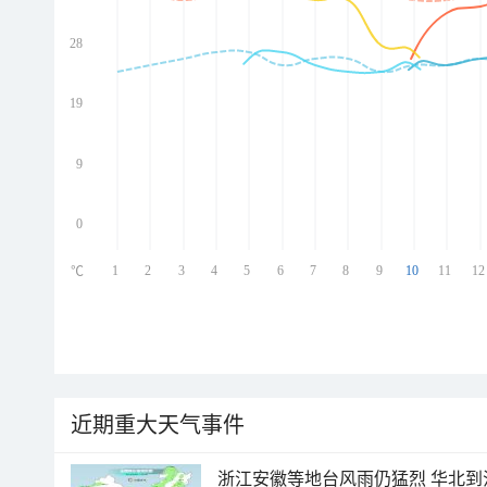
28
ed
ed
ed
19
ed
9
0
1
2
3
4
5
6
7
8
9
10
11
12
℃
近期重大天气事件
浙江安徽等地台风雨仍猛烈 华北到