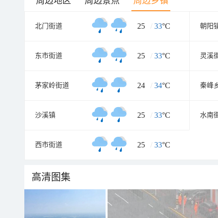
周边地区
周边景点
周边乡镇
25
/
33
°C
北门街道
朝阳
25
/
33
°C
东市街道
灵溪
24
/
34
°C
茅家岭街道
秦峰
25
/
33
°C
沙溪镇
水南
25
/
33
°C
西市街道
高清图集