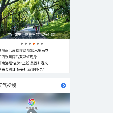
呼伦贝尔草原 藏着最治愈的蓝天白云
贵阳雨后晨雾缭绕 宛如水墨画卷
广西钦州雨后双彩虹现身
河南洛阳“花海”上线 美景引客来
秋来栾树红 枝头挂满“胭脂果”
天气视频