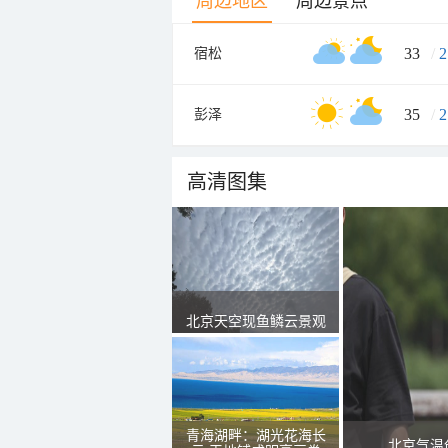
周边地区
周边景点
33
/
2
宿松
35
/
2
彭泽
高清图集
北京天空现鱼鳞云景观
青海湖畔：湖光花海长
北京气温