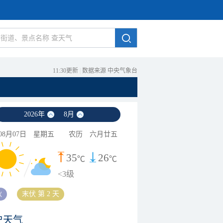
11:30更新
|
数据来源 中央气象台
2026
年
8
月
08月07日
星期五
农历
六月廿五
35
26
℃
℃
<3级
秋
末伏 第 2 天
史天气