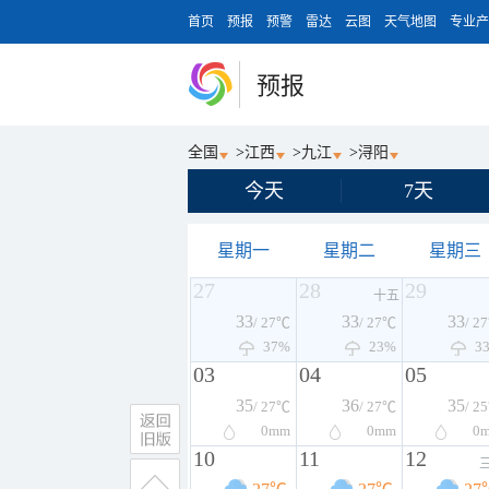
首页
预报
预警
雷达
云图
天气地图
专业产
预报
全国
>
江西
>
九江
>
浔阳
今天
7天
星期一
星期二
星期三
27
28
29
十五
33
33
33
/ 27℃
/ 27℃
/ 2
37%
23%
3
03
04
05
35
36
35
/ 27℃
/ 27℃
/ 2
0
mm
0
mm
0
10
11
12