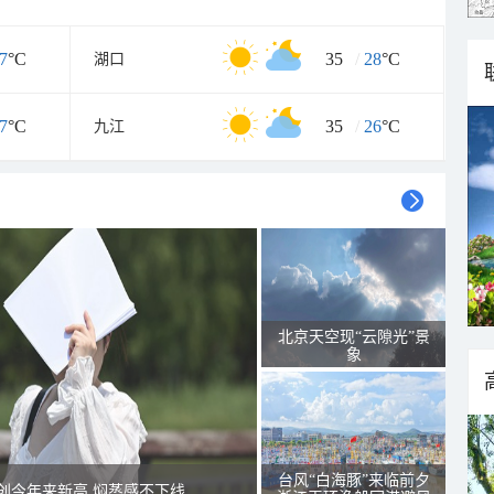
7
°C
35
/
28
°C
湖口
7
°C
35
/
26
°C
九江
北京天空现“云隙光”景
象
台风“白海豚”来临前夕
创今年来新高 焖蒸感不下线