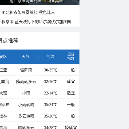
山水扇面：秋红点缀颐和园西堤
湖北神农架晨雾缭绕 秋色迷人
秋意浓 蓝天映衬下的哈尔滨伏尔加庄园
景点推荐
旅游
景区
天气
气温
指数
三亚
雷阵雨
30/25℃
一般
九寨沟
阵雨转多云
32/16℃
适宜
大理
小雨
22/14℃
适宜
张家界
小雨转晴
35/24℃
一般
桂林
多云转晴
35/26℃
一般
青岛
晴转多云
34/28℃
较适宜