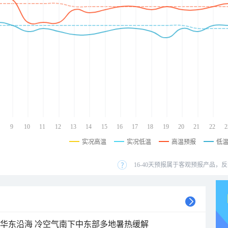
9
10
11
12
13
14
15
16
17
18
19
20
21
22
2
实况高温
实况低温
高温预报
低
16-40天预报属于客观预报产品，反
近华东沿海 冷空气南下中东部多地暑热缓解