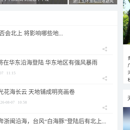
浙江玉环渔船回港避风
会北上 将影响哪些地...
”将在华东沿海登陆 华东地区有强风暴雨
07
11:15
光花海长云 天地铺成明亮画卷
26-08-07
10:58
浙闽沿海，台风“白海豚”登陆后有北上...