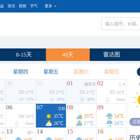
品
资讯
视频
节气
更多
8-15天
40天
雷达图
星期四
星期五
星期六
星期日
30
31
01
02
建军节
二十
33
33
33
35
7℃
/ 27℃
/ 27℃
/ 27℃
/ 26℃
3%
37%
30%
40%
0
mm
06
07
08
09
立秋
34
35℃
35℃
34℃
5℃
/ 26℃
立
26℃
27℃
26℃
mm
0
mm
13
14
15
16
三十
初一
历