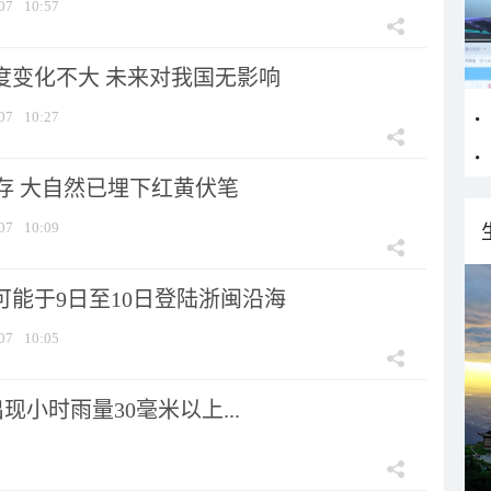
07
10:57
强度变化不大 未来对我国无影响
07
10:27
存 大自然已埋下红黄伏笔
07
10:09
可能于9日至10日登陆浙闽沿海
07
10:05
小时雨量30毫米以上...