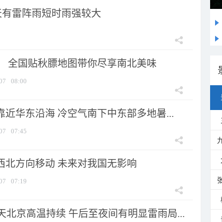
天有雷阵雨短时雨强较大
节！ 全国贴秋膘地图带你尽享南北美味
07
08:00
靠近华东沿海 冷空气南下中东部多地暑...
07
07:45
向西北方向移动 未来对我国无影响
07
07:19
北京高温持续 午后至夜间有明显雷雨局...