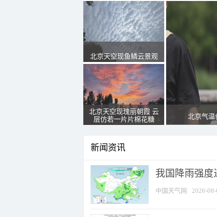
北京天空现鱼鳞云景观
北京天空现瑰丽朝霞 云
北京气温
层仿若一片片棉花糖
新闻资讯
我国降雨强度进
中国天气网
2026-08-