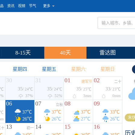
品
资讯
视频
节气
更多
8-15天
40天
雷达图
星期四
星期五
星期六
星期日
30
31
01
02
建军节
二十
35
35
35
33
4℃
/ 24℃
/ 24℃
/ 25℃
/ 23℃
7%
37%
52%
3
mm
0
mm
06
07
08
09
立秋
37℃
37℃
37℃
33℃
5℃
末伏
26℃
26℃
27℃
26℃
mm
13
14
15
16
三十
初一
历