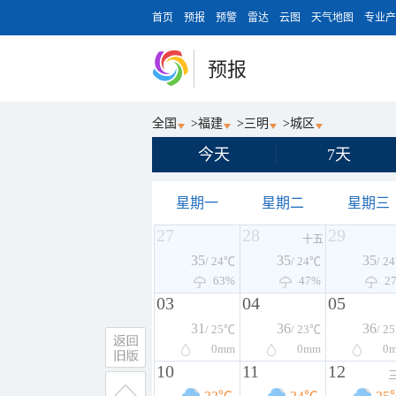
首页
预报
预警
雷达
云图
天气地图
专业产
预报
全国
>
福建
>
三明
>
城区
今天
7天
星期一
星期二
星期三
27
28
29
十五
35
35
35
/ 24℃
/ 24℃
/ 2
63%
47%
2
03
04
05
31
36
36
/ 25℃
/ 23℃
/ 2
0
mm
0
mm
0
10
11
12