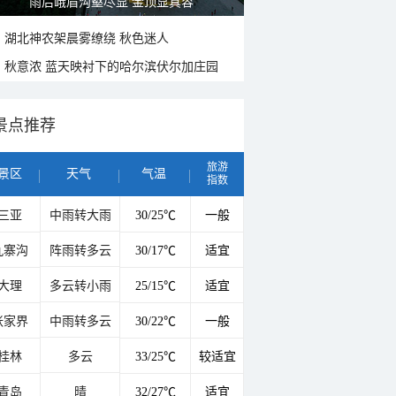
雨后峨眉沟壑尽显 金顶显真容
湖北神农架晨雾缭绕 秋色迷人
秋意浓 蓝天映衬下的哈尔滨伏尔加庄园
景点推荐
旅游
景区
天气
气温
指数
三亚
中雨转大雨
30/25℃
一般
九寨沟
阵雨转多云
30/17℃
适宜
大理
多云转小雨
25/15℃
适宜
张家界
中雨转多云
30/22℃
一般
桂林
多云
33/25℃
较适宜
青岛
晴
32/27℃
适宜