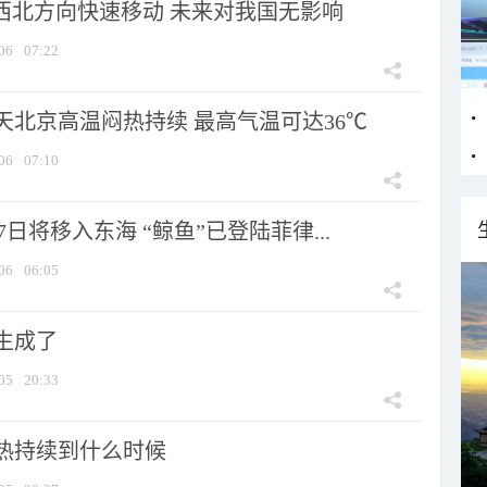
向西北方向快速移动 未来对我国无影响
06
07:22
天北京高温闷热持续 最高气温可达36℃
06
07:10
7日将移入东海 “鲸鱼”已登陆菲律...
06
06:05
生成了
05
20:33
热持续到什么时候