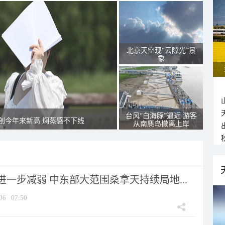
北京天空现“云隙光”景
象
台风“白海豚”逼近 游客
创今年来新高 焖蒸感不下线
从南麂岛撤离上岸
一步减弱 中东部大范围桑拿天持续局地...
06
07:50