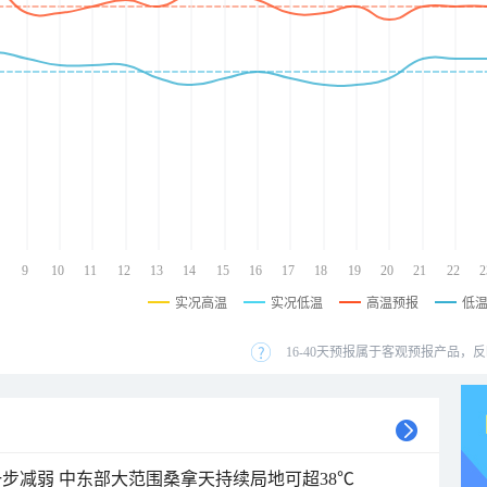
9
10
11
12
13
14
15
16
17
18
19
20
21
22
2
实况高温
实况低温
高温预报
低
16-40天预报属于客观预报产品，反
步减弱 中东部大范围桑拿天持续局地可超38℃