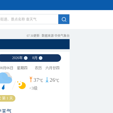
07:30更新
|
数据来源 中央气象台
2026
年
8
月
08月06日
星期四
农历
六月廿四
37
26
℃
℃
<3级
 第 1 天
史天气