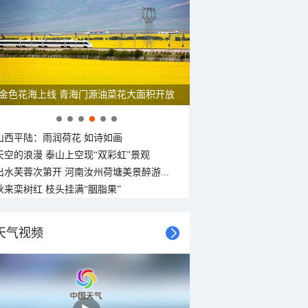
金色花海上线 青海门源油菜花大面积开放
山西平陆：雨润荷花 如诗如画
天空的浪漫 泰山上空现“双彩虹”景观
出水芙蓉次第开 河南汝州荷塘美景醉游...
秋来栾树红 枝头挂满“胭脂果”
天气视频