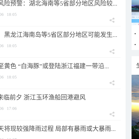
险预警：湖北海南等5省部分地区风险较...
06
18:05
黑龙江海南岛等5省区部分地区可能发生...
06
18:05
黄色 “白海豚”或登陆浙江福建一带沿...
06
18:05
”来临前夕 浙江玉环渔船回港避风
06
17:06
将现较强降雨过程 局部有暴雨或大暴雨...