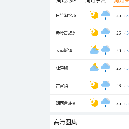
周边地区
周边景点
周边
26
/
3
白竹湖农场
26
/
3
赤岭畲族乡
26
/
3
大南坂镇
26
/
3
杜浔镇
26
/
3
古雷镇
26
/
3
湖西畲族乡
高清图集