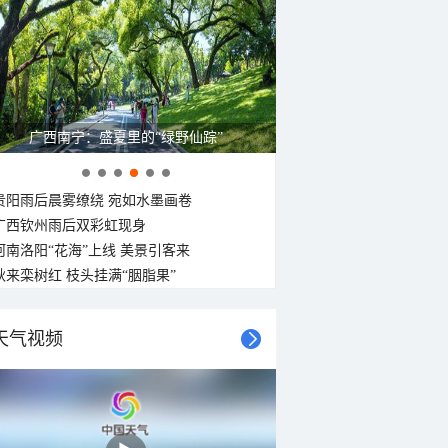
广西南宁：盛夏里的“绿野仙踪”
贵阳雨后晨雾缭绕 宛如水墨画卷
广西钦州雨后双彩虹现身
河南洛阳“花海”上线 美景引客来
秋来栾树红 枝头挂满“胭脂果”
天气视频