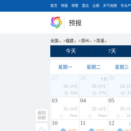
首页
预报
预警
雷达
云图
天气地图
专业产
预报
全国
>
福建
>
漳州
>
漳浦
今天
7天
星期一
星期二
星期三
27
28
29
十五
33
33
33
/ 25℃
/ 25℃
/ 2
52%
37%
3
03
04
05
31
32
35
/ 24℃
/ 24℃
/ 2
0
mm
0
mm
2
10
11
12