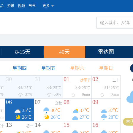
品
资讯
视频
节气
更多
8-15天
40天
雷达图
星期四
星期五
星期六
星期日
30
31
01
02
建军节
二十
33
33
33
31
5℃
/ 25℃
/ 25℃
/ 25℃
/ 25℃
7%
37%
50%
0
mm
0
mm
06
07
08
09
立秋
35℃
36℃
37℃
37℃
5℃
26℃
26℃
27℃
28℃
mm
末伏
13
14
15
16
三十
初一