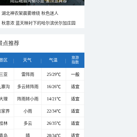
雨后峨眉沟壑尽显 金顶显真容
湖北神农架晨雾缭绕 秋色迷人
秋意浓 蓝天映衬下的哈尔滨伏尔加庄园
景点推荐
旅游
景区
天气
气温
指数
三亚
雷阵雨
25/29℃
一般
九寨沟
多云转阵雨
16/26℃
适宜
大理
阵雨转小雨
14/21℃
适宜
张家界
小雨
22/34℃
适宜
桂林
多云
26/35℃
适宜
青岛
晴
28/34℃
适宜