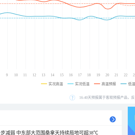
9
10
11
12
13
14
15
16
17
18
19
20
21
22
2
实况高温
实况低温
高温预报
低
16-40天预报属于客观预报产品，反
步减弱 中东部大范围桑拿天持续局地可超38℃