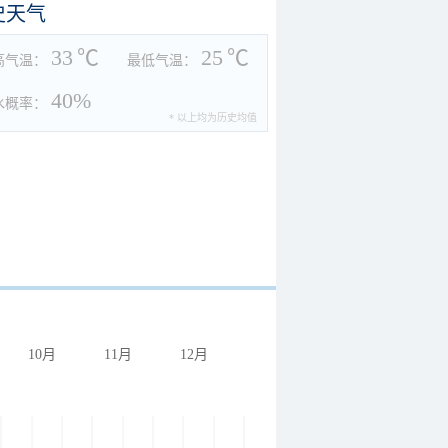
史天气
33
℃
25
℃
高气温：
最低气温：
40%
水概率：
* 以上均为历史均值
10月
11月
12月