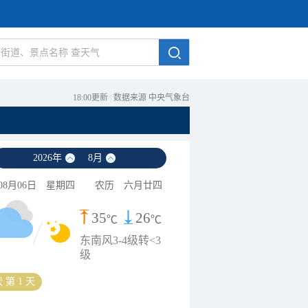
18:00更新
|
数据来源 中央气象台
2026
年
8
月
08月06日
星期四
农历
六月廿四
35
26
℃
℃
东南风3-4级转<3
级
 第 1 天