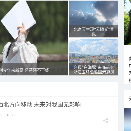
北京天空现“云隙光”景
象
台风“白海豚”来临前夕
创今年来新高 焖蒸感不下线
浙江玉环渔船回港避风
向西北方向移动 未来对我国无影响
06
18:17