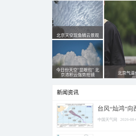
北京天空现鱼鳞云景观
今日份天空“显眼包” 北
北京气温
京浓积云强势抢镜
新闻资讯
台风“灿鸿”
中国天气网
2026-08-