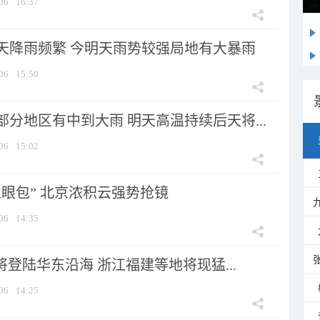
06
16:37
天降雨频繁 今明天雨势较强局地有大暴雨
06
15:50
分地区有中到大雨 明天高温持续后天将...
06
15:02
显眼包” 北京浓积云强势抢镜
06
14:35
将登陆华东沿海 浙江福建等地将现猛...
06
14:25