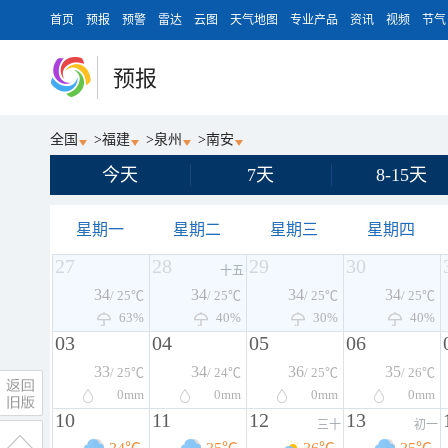
首页
预报
预警
雷达
云图
天气地图
专业产品
资讯
视频
节气
预报
全国
>
福建
>
泉州
>
南安
今天
7天
8-15天
星期一
星期二
星期三
星期四
27
28
29
30
十五
34
34
34
34
/ 25℃
/ 25℃
/ 25℃
/ 25℃
63%
40%
30%
40%
03
04
05
06
33
34
36
35
/ 25℃
/ 24℃
/ 25℃
/ 26℃
0
mm
0
mm
0
mm
0
mm
10
11
12
13
三十
初一