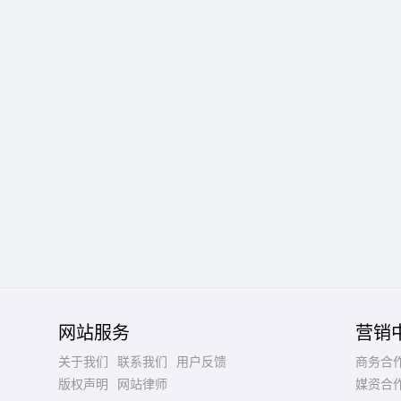
网站服务
营销
关于我们
联系我们
用户反馈
商务合
版权声明
网站律师
媒资合