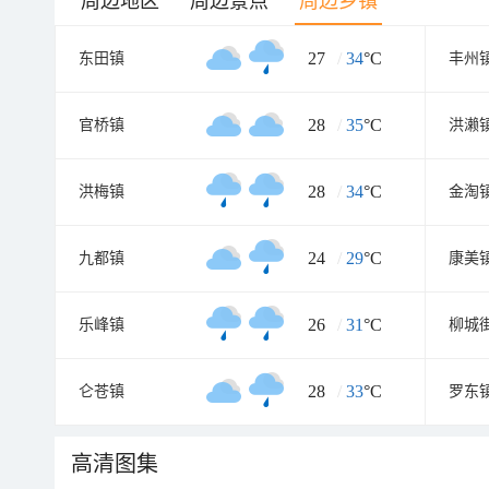
周边地区
周边景点
周边乡镇
27
/
34
°C
东田镇
丰州
28
/
35
°C
官桥镇
洪濑
28
/
34
°C
洪梅镇
金淘
24
/
29
°C
九都镇
康美
26
/
31
°C
乐峰镇
柳城
28
/
33
°C
仑苍镇
罗东
高清图集