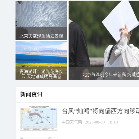
北京天空现鱼鳞云景观
青海湖畔：湖光花海长
北京气温创今年来新高 焖蒸
云 天地铺成明亮画卷
新闻资讯
台风“灿鸿”将向偏西方向移
中国天气网
2026-08-08
18:18