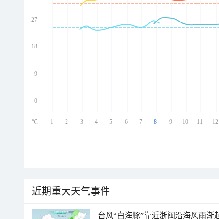
27
ed
ed
ed
18
ed
9
0
1
2
3
4
5
6
7
8
9
10
11
12
℃
近期重大天气事件
台风“白海豚”靠近浙闽沿海风雨渐