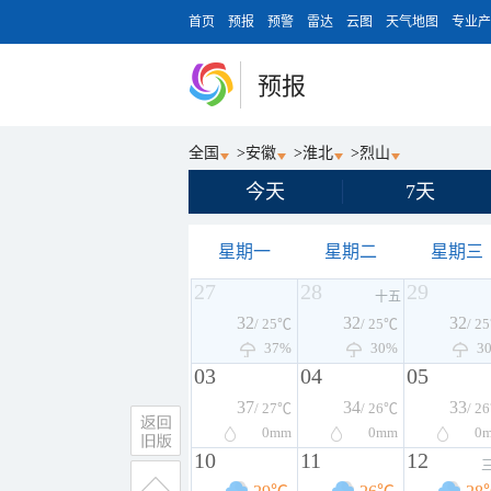
首页
预报
预警
雷达
云图
天气地图
专业产
预报
全国
>
安徽
>
淮北
>
烈山
今天
7天
星期一
星期二
星期三
27
28
29
十五
32
32
32
/ 25℃
/ 25℃
/ 2
37%
30%
3
03
04
05
37
34
33
/ 27℃
/ 26℃
/ 2
0
mm
0
mm
0
10
11
12