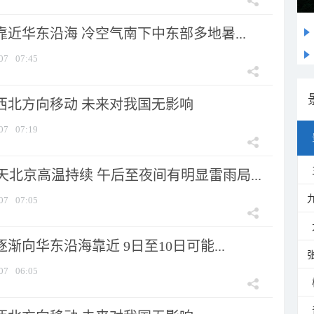
靠近华东沿海 冷空气南下中东部多地暑...
07
07:45
向西北方向移动 未来对我国无影响
07
07:19
北京高温持续 午后至夜间有明显雷雨局...
07
07:05
逐渐向华东沿海靠近 9日至10日可能...
07
06:05