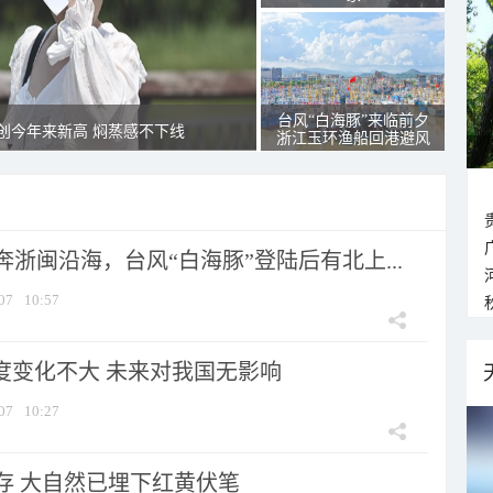
台风“白海豚”来临前夕
创今年来新高 焖蒸感不下线
浙江玉环渔船回港避风
浙闽沿海，台风“白海豚”登陆后有北上...
07
10:57
强度变化不大 未来对我国无影响
07
10:27
存 大自然已埋下红黄伏笔