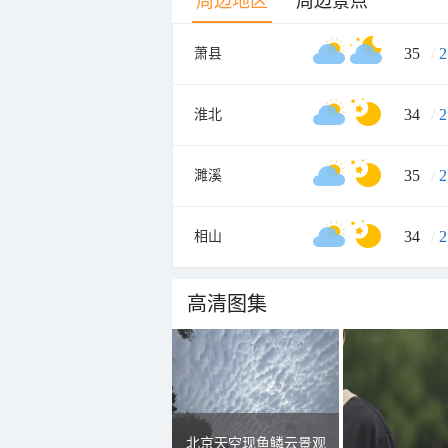
周边地区
周边景点
35
/
2
萧县
34
/
2
淮北
35
/
2
濉溪
34
/
2
相山
高清图集
北京天空现鱼鳞云景观