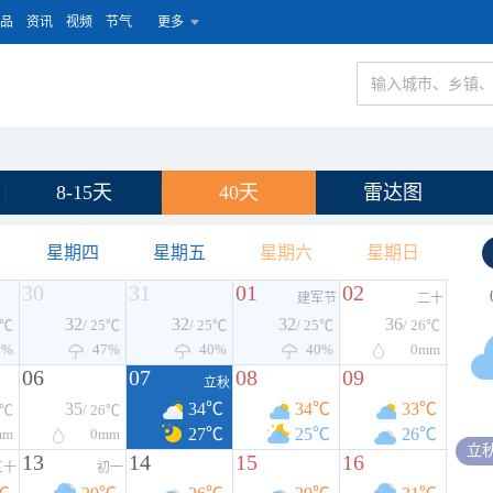
品
资讯
视频
节气
更多
8-15天
40天
雷达图
星期四
星期五
星期六
星期日
30
31
01
02
建军节
二十
32
32
32
36
5℃
/ 25℃
/ 25℃
/ 25℃
/ 26℃
0%
47%
40%
40%
0
mm
06
07
08
09
立秋
35
34℃
34℃
33℃
6℃
/ 26℃
27℃
25℃
26℃
mm
0
mm
立
13
14
15
16
三十
初一