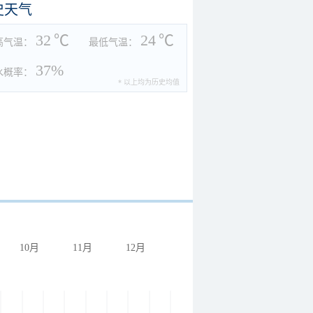
史天气
32
℃
24
℃
高气温：
最低气温：
37%
水概率：
* 以上均为历史均值
10月
11月
12月