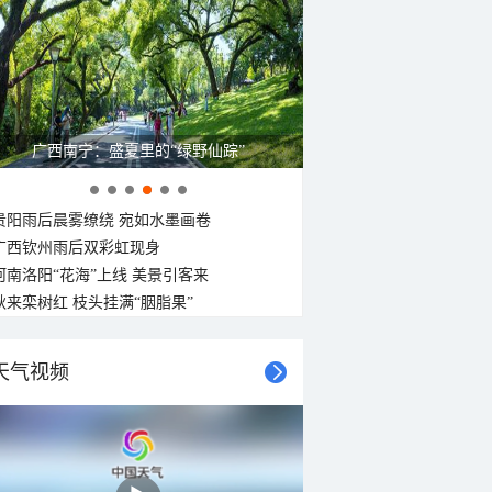
广西南宁：盛夏里的“绿野仙踪”
贵阳雨后晨雾缭绕 宛如水墨画卷
广西钦州雨后双彩虹现身
河南洛阳“花海”上线 美景引客来
秋来栾树红 枝头挂满“胭脂果”
天气视频