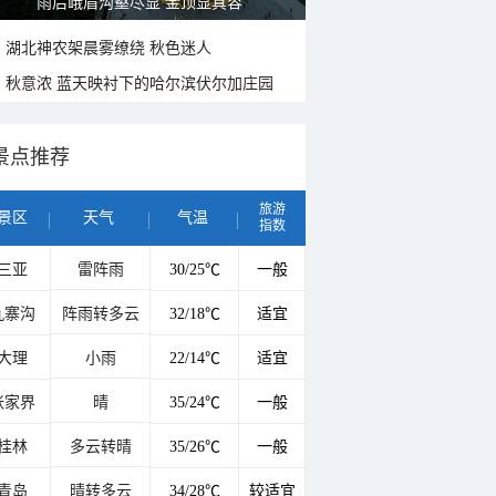
雨后峨眉沟壑尽显 金顶显真容
湖北神农架晨雾缭绕 秋色迷人
秋意浓 蓝天映衬下的哈尔滨伏尔加庄园
景点推荐
旅游
景区
天气
气温
指数
三亚
雷阵雨
30/25℃
一般
九寨沟
阵雨转多云
32/18℃
适宜
大理
小雨
22/14℃
适宜
张家界
晴
35/24℃
一般
桂林
多云转晴
35/26℃
一般
青岛
晴转多云
34/28℃
较适宜