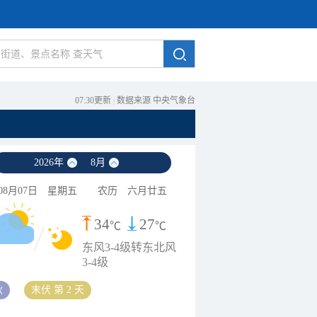
07:30更新
|
数据来源 中央气象台
2026
年
8
月
08月07日
星期五
农历
六月廿五
34
27
℃
℃
东风3-4级转东北风
3-4级
秋
末伏 第 2 天