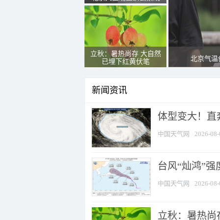
立秋：暑热尚存 大自然
北京气温
已埋下红黄伏笔
新闻资讯
体型变大！直奔
中国天气网
2026-08-
台风“灿鸿”
中国天气网
2026-08-
立秋：暑热尚