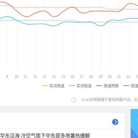
9
10
11
12
13
14
15
16
17
18
19
20
21
22
2
实况高温
实况低温
高温预报
低
16-40天预报属于客观预报产品，反
近华东沿海 冷空气南下中东部多地暑热缓解