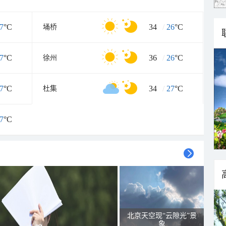
7
°C
34
/
26
°C
埇桥
7
°C
36
/
26
°C
徐州
7
°C
34
/
27
°C
杜集
7
°C
北京天空现“云隙光”景
象