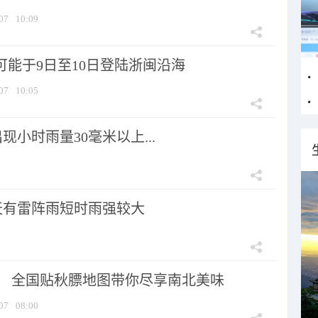
07
10:09
可能于9日至10日登陆浙闽沿海
07
10:05
小时雨量30毫米以上...
天有雷阵雨短时雨强较大
节！ 全国贴秋膘地图带你尽享南北美味
07
08:00