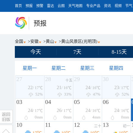
首页
预报
预警
雷达
云图
天气地图
专业产品
资讯
视频
节气
预报
全国
>
安徽
>
黄山
>
黄山风景区(光明顶)
今天
7天
8-15天
星期一
星期二
星期三
星期四
27
28
29
30
十五
22
21
24
23
/ 17℃
/ 16℃
/ 16℃
/ 17℃
52%
33%
47%
52%
03
04
05
06
24
26
24
24
/ 17℃
/ 17℃
/ 16℃
/ 16℃
0
mm
0
mm
4
mm
0
mm
10
11
12
13
三十
初一