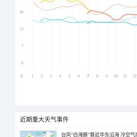
20
ed
ed
ed
13
ed
7
0
1
2
3
4
5
6
7
8
9
10
11
12
℃
近期重大天气事件
台风“白海豚”靠近华东沿海 冷空