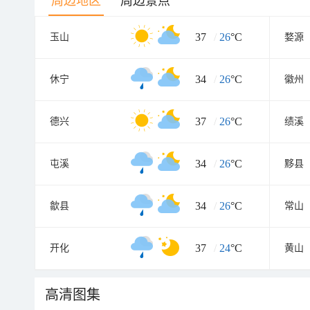
周边地区
周边景点
37
/
26
°C
玉山
婺源
34
/
26
°C
休宁
徽州
37
/
26
°C
德兴
绩溪
34
/
26
°C
屯溪
黟县
34
/
26
°C
歙县
常山
37
/
24
°C
开化
黄山
高清图集