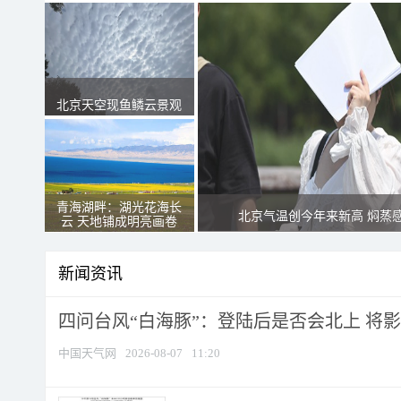
北京天空现鱼鳞云景观
青海湖畔：湖光花海长
北京气温创今年来新高 焖蒸
云 天地铺成明亮画卷
新闻资讯
四问台风“白海豚”：登陆后是否会北上 将影响
中国天气网
2026-08-07
11:20