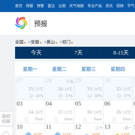
首页
预报
预警
雷达
云图
天气地图
专业产品
资讯
视频
节气
预报
全国
>
安徽
>
黄山
>
祁门
今天
7天
8-15天
星期一
星期二
星期三
星期四
27
28
29
30
十五
35
34
35
35
/ 25℃
/ 24℃
/ 24℃
/ 24℃
30%
33%
50%
37%
03
04
05
06
34
37
36
36
/ 24℃
/ 23℃
/ 24℃
/ 24℃
0
mm
0
mm
0
mm
0
mm
10
11
12
13
三十
初一