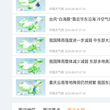
中国天气网 2026-08-08 07:45
台风“白海豚”靠近华东沿海 冷空
中国天气网 2026-08-07 07:45
我国降雨强度进一步减弱 中东部大
中国天气网 2026-08-06 07:50
我国降雨整体减少减弱 东部多地高
中国天气网 2026-08-05 07:56
重庆云南等地降雨仍然频繁 我国东
中国天气网 2026-08-04 07:56