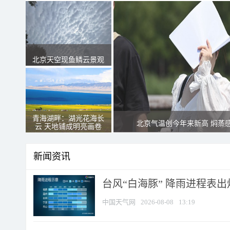
北京天空现鱼鳞云景观
青海湖畔：湖光花海长
北京气温创今年来新高 焖蒸
云 天地铺成明亮画卷
新闻资讯
台风“白海豚” 降雨进程表出炉
中国天气网
2026-08-08
13:19