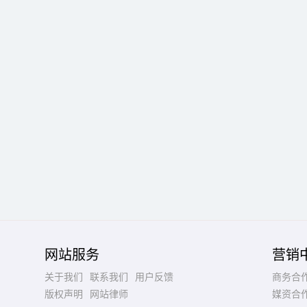
网站服务
营销
关于我们
联系我们
用户反馈
商务合
版权声明
网站律师
媒资合