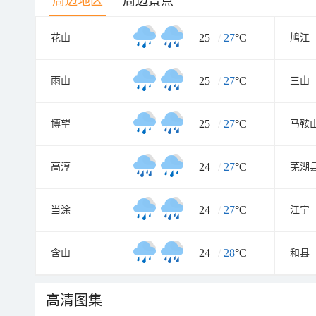
周边地区
周边景点
25
/
27
°C
花山
鸠江
25
/
27
°C
雨山
三山
25
/
27
°C
博望
马鞍
24
/
27
°C
高淳
芜湖
24
/
27
°C
当涂
江宁
24
/
28
°C
含山
和县
高清图集