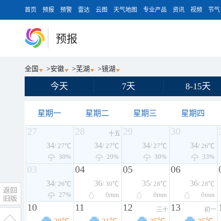
首页
预报
预警
雷达
云图
天气地图
专业产品
资讯
视频
节气
预报
全国
>
安徽
>
芜湖
>
镜湖
今天
7天
8-15天
星期一
星期二
星期三
星期四
27
28
29
30
十五
34
34
34
34
/ 27℃
/ 27℃
/ 27℃
/ 26℃
30%
20%
30%
33%
03
04
05
06
34
36
35
36
/ 26℃
/ 30℃
/ 28℃
/ 28℃
27%
0
mm
0
mm
0
mm
10
11
12
13
三十
初一