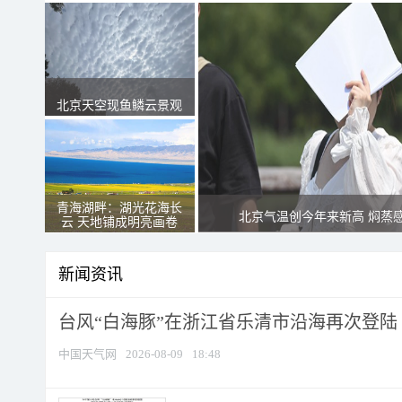
北京天空现鱼鳞云景观
青海湖畔：湖光花海长
北京气温创今年来新高 焖蒸
云 天地铺成明亮画卷
新闻资讯
台风“白海豚”在浙江省乐清市沿海再次登陆
中国天气网
2026-08-09
18:48