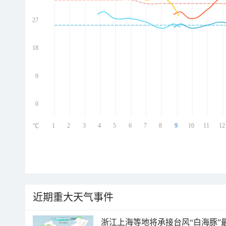
27
ed
ed
ed
18
ed
9
0
1
2
3
4
5
6
7
8
9
10
11
12
℃
近期重大天气事件
浙江上海等地将承接台风“白海豚”