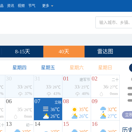
品
资讯
视频
节气
更多
8-15天
40天
雷达图
星期四
星期五
星期六
星期日
30
31
01
02
建军节
二十
33
33
33
36
6℃
/ 26℃
/ 26℃
/ 25℃
/ 27℃
0%
37%
43%
40%
0
mm
06
07
08
09
立秋
35
36℃
35℃
32℃
7℃
/ 26℃
立
26℃
26℃
27℃
mm
0
mm
13
14
15
16
三十
初一
历