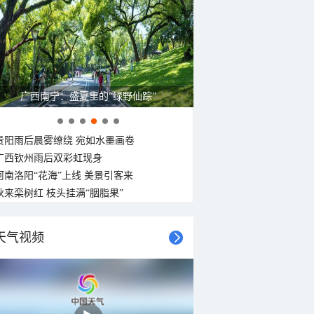
广西南宁：盛夏里的“绿野仙踪”
贵阳雨后晨雾缭绕 宛如水墨画卷
广西钦州雨后双彩虹现身
河南洛阳“花海”上线 美景引客来
秋来栾树红 枝头挂满“胭脂果”
天气视频