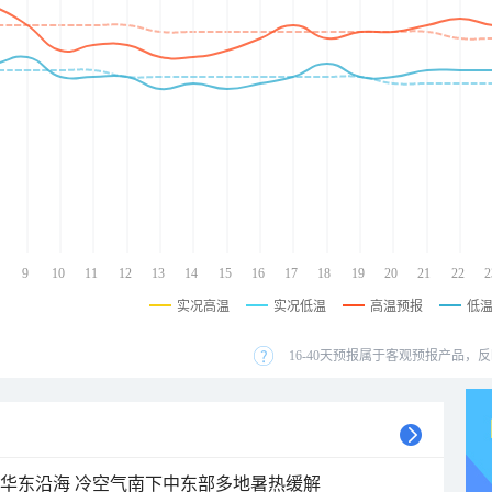
9
10
11
12
13
14
15
16
17
18
19
20
21
22
2
实况高温
实况低温
高温预报
低
16-40天预报属于客观预报产品，反
近华东沿海 冷空气南下中东部多地暑热缓解