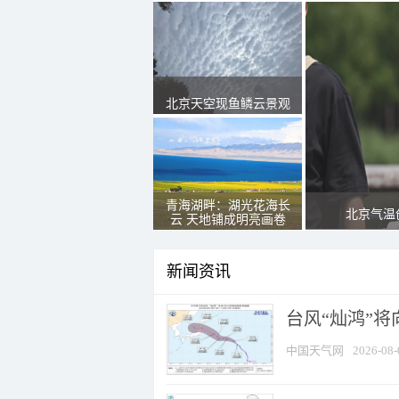
北京天空现鱼鳞云景观
青海湖畔：湖光花海长
北京气温
云 天地铺成明亮画卷
新闻资讯
台风“灿鸿”
中国天气网
2026-08-