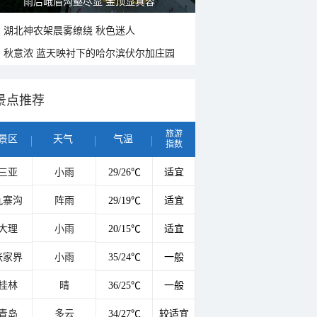
雨后峨眉沟壑尽显 金顶显真容
湖北神农架晨雾缭绕 秋色迷人
秋意浓 蓝天映衬下的哈尔滨伏尔加庄园
景点推荐
旅游
景区
天气
气温
指数
三亚
小雨
29/26℃
适宜
九寨沟
阵雨
29/19℃
适宜
大理
小雨
20/15℃
适宜
张家界
小雨
35/24℃
一般
桂林
晴
36/25℃
一般
青岛
多云
34/27℃
较适宜