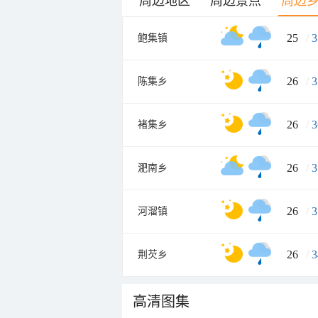
周边地区
周边景点
周边
25
/
3
鲍集镇
26
/
3
陈集乡
26
/
3
褚集乡
26
/
3
淝南乡
26
/
3
河溜镇
26
/
3
荆芡乡
高清图集