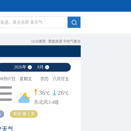
18:00更新
|
数据来源 中央气象台
2026
年
8
月
08月07日
星期五
农历
六月廿五
36
26
℃
℃
东北风3-4级
秋
末伏 第 2 天
史天气