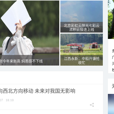
北京彩虹云隙光七彩云
浓积云接连上线
江西永新：中稻开镰抢
创今年来新高 焖蒸感不下线
收忙
将向西北方向移动 未来对我国无影响
07
18:10