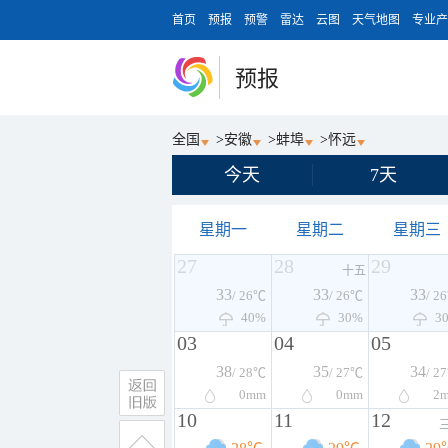
首页
预报
预警
雷达
云图
天气地图
专业产
预报
全国
>
安徽
>
蚌埠
>
怀远
今天
7天
星期一
星期二
星期三
27
28
29
十五
33
33
33
/ 26℃
/ 26℃
/ 2
40%
30%
3
03
04
05
38
35
34
/ 28℃
/ 27℃
/ 2
0
mm
0
mm
2
10
11
12