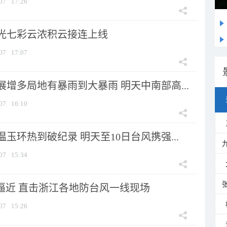
07
17:26
光七彩云浓积云接连上线
07
17:07
增多局地有暴雨到大暴雨 明天中南部高...
07
16:10
玉环热到破纪录 明天至10日台风携强...
07
15:34
”逼近 直击浙江各地防台风一线现场
07
15:26