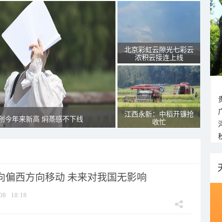
北京彩虹云隙光七彩云
浓积云接连上线
江西永新：中稻开镰抢
创今年来新高 焖蒸感不下线
收忙
将向偏西方向移动 未来对我国无影响
08
18:18