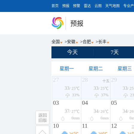
首页
预报
预警
雷达
云图
天气地图
专业产
预报
全国
>
安徽
>
合肥
>
长丰
今天
7天
星期一
星期二
星期三
27
28
29
十五
33
33
33
/ 25℃
/ 25℃
/ 2
33%
37%
2
03
04
05
37
34
34
/ 27℃
/ 26℃
/ 2
0
mm
0
mm
0
10
11
12