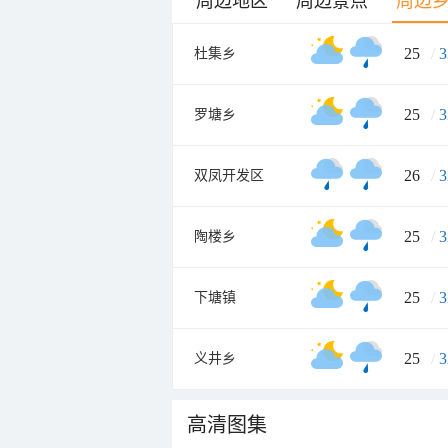
周边地区
周边景点
周边
25
/
3
杜集乡
25
/
3
罗塘乡
26
/
3
双凤开发区
25
/
3
陶楼乡
25
/
3
下塘镇
25
/
3
义井乡
高清图集