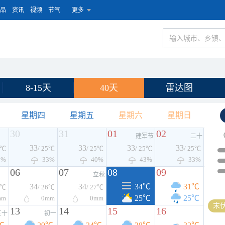
品
资讯
视频
节气
更多
8-15天
40天
雷达图
星期四
星期五
星期六
星期日
30
31
01
02
建军节
二十
33
33
33
33
5℃
/ 25℃
/ 25℃
/ 25℃
/ 25℃
3%
33%
40%
43%
33%
06
07
08
09
立秋
34
34
34℃
31℃
6℃
/ 26℃
/ 27℃
25℃
25℃
mm
0
mm
0
mm
末伏
13
14
15
16
三十
初一