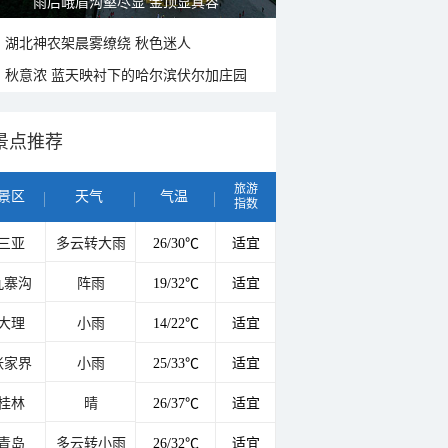
雨后峨眉沟壑尽显 金顶显真容
湖北神农架晨雾缭绕 秋色迷人
秋意浓 蓝天映衬下的哈尔滨伏尔加庄园
景点推荐
旅游
景区
天气
气温
指数
三亚
多云转大雨
26/30℃
适宜
九寨沟
阵雨
19/32℃
适宜
大理
小雨
14/22℃
适宜
张家界
小雨
25/33℃
适宜
桂林
晴
26/37℃
适宜
青岛
多云转小雨
26/32℃
适宜