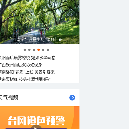
广西南宁：盛夏里的“绿野仙踪”
贵阳雨后晨雾缭绕 宛如水墨画卷
广西钦州雨后双彩虹现身
河南洛阳“花海”上线 美景引客来
秋来栾树红 枝头挂满“胭脂果”
天气视频