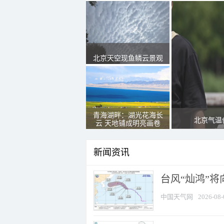
北京天空现鱼鳞云景观
青海湖畔：湖光花海长
北京气温
云 天地铺成明亮画卷
新闻资讯
台风“灿鸿”
中国天气网
2026-08-