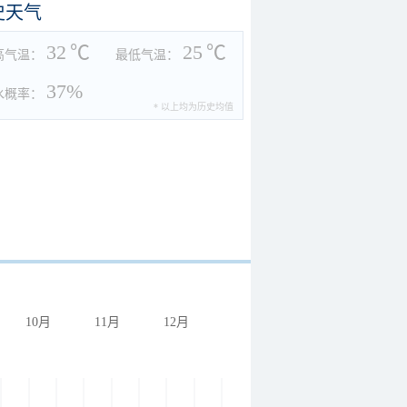
史天气
32
℃
25
℃
高气温：
最低气温：
37%
水概率：
* 以上均为历史均值
10月
11月
12月