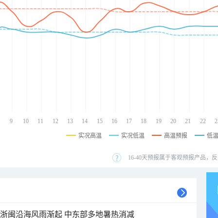
9
10
11
12
13
14
15
16
17
18
19
20
21
22
2
实况高温
实况低温
高温预报
低
16-40天预报属于客观预报产品，反
近浙闽沿海风雨渐起 中东部多地暑热消减