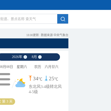
18:00更新
|
数据来源 中央气象台
2026
年
8
月
08月08日
星期六
农历
六月廿六
34
25
℃
℃
东北风3-4级转北风
4-5级
 第 3 天