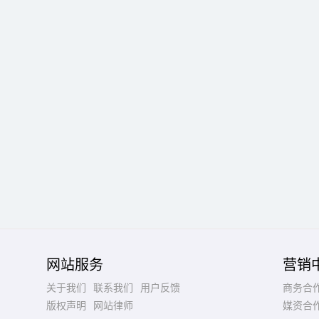
网站服务
营销
关于我们
联系我们
用户反馈
商务合
版权声明
网站律师
媒资合