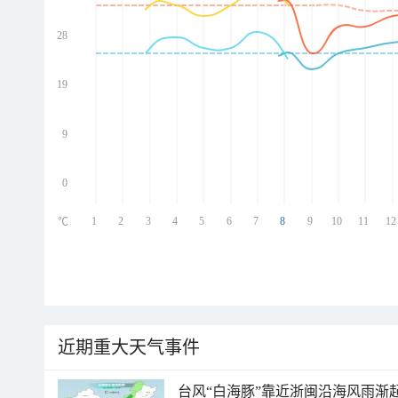
28
ed
ed
ed
19
ed
9
0
1
2
3
4
5
6
7
8
9
10
11
12
℃
近期重大天气事件
台风“白海豚”靠近浙闽沿海风雨渐