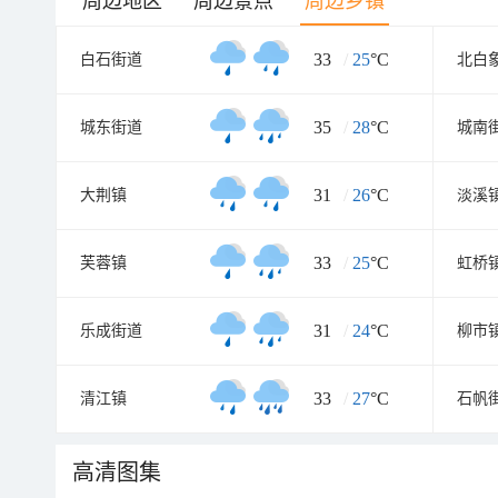
周边地区
周边景点
周边乡镇
33
/
25
°C
白石街道
北白
35
/
28
°C
城东街道
城南
31
/
26
°C
大荆镇
淡溪
33
/
25
°C
芙蓉镇
虹桥
31
/
24
°C
乐成街道
柳市
33
/
27
°C
清江镇
石帆
高清图集