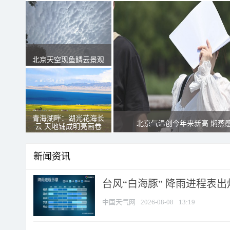
北京天空现鱼鳞云景观
青海湖畔：湖光花海长
北京气温创今年来新高 焖蒸
云 天地铺成明亮画卷
新闻资讯
台风“白海豚” 降雨进程表出炉
中国天气网
2026-08-08
13:19