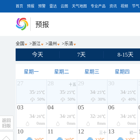
首页
预报
预警
雷达
云图
天气地图
专业产品
资讯
视频
节气
预报
全国
>
浙江
>
温州
>
乐清
今天
7天
8-15天
星期一
星期二
星期三
星期四
27
28
29
30
十五
35
35
34
34
/ 25℃
/ 25℃
/ 25℃
/ 25℃
50%
50%
30%
40%
03
04
05
06
34
34
32
34
/ 26℃
/ 28℃
/ 26℃
/ 26℃
0
mm
0
mm
8
mm
0
mm
10
11
12
13
三十
初一