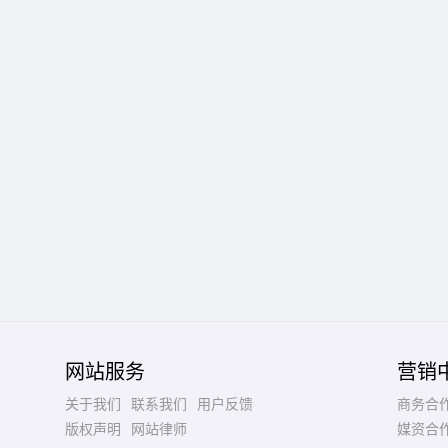
网站服务
营销
关于我们
联系我们
用户反馈
商务合
版权声明
网站律师
媒资合