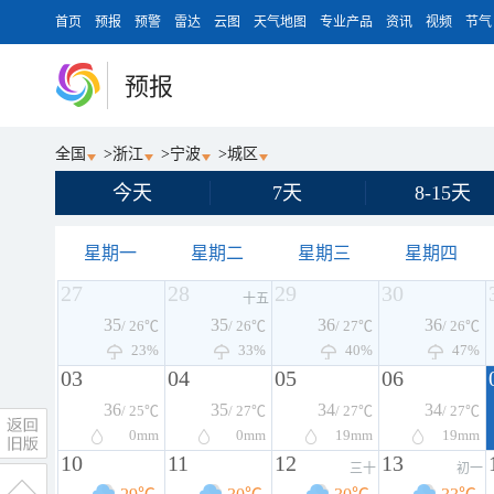
首页
预报
预警
雷达
云图
天气地图
专业产品
资讯
视频
节气
预报
全国
>
浙江
>
宁波
>
城区
今天
7天
8-15天
星期一
星期二
星期三
星期四
27
28
29
30
十五
35
35
36
36
/ 26℃
/ 26℃
/ 27℃
/ 26℃
23%
33%
40%
47%
03
04
05
06
36
35
34
34
/ 25℃
/ 27℃
/ 27℃
/ 27℃
0
mm
0
mm
19
mm
19
mm
10
11
12
13
三十
初一