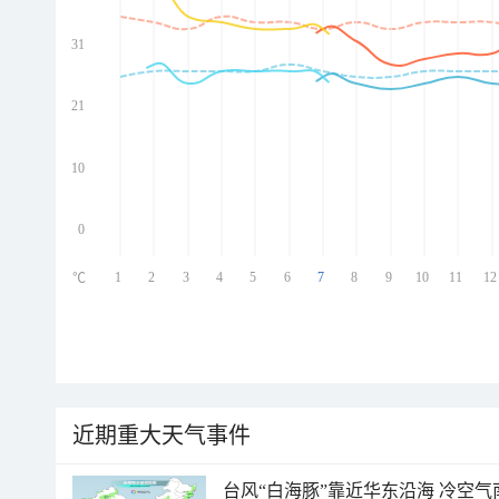
31
ed
ed
ed
21
ed
10
0
1
2
3
4
5
6
7
8
9
10
11
12
℃
近期重大天气事件
台风“白海豚”靠近华东沿海 冷空