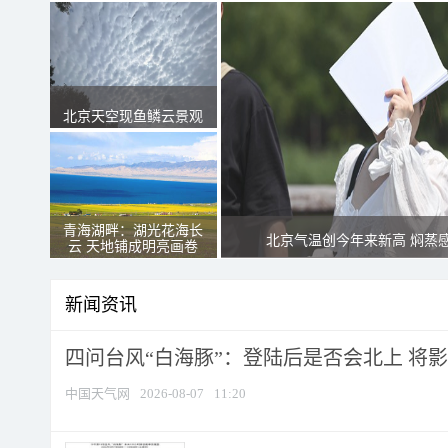
北京天空现鱼鳞云景观
青海湖畔：湖光花海长
北京气温创今年来新高 焖蒸
云 天地铺成明亮画卷
新闻资讯
四问台风“白海豚”：登陆后是否会北上 将影响
中国天气网
2026-08-07
11:20