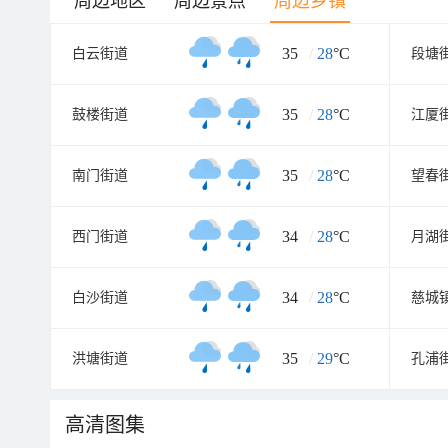
周边地区
周边景点
周边乡镇
35
/
28
°C
白云街道
段塘
35
/
28
°C
鼓楼街道
江厦
35
/
28
°C
南门街道
望春
34
/
28
°C
西门街道
月湖
34
/
28
°C
白沙街道
慈城
35
/
29
°C
洪塘街道
孔浦
高清图集