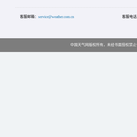
客服邮箱：
service@weather.com.cn
客服电话
中国天气网版权所有，未经书面授权禁止使用 