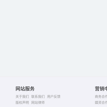
网站服务
营销
关于我们
联系我们
用户反馈
商务合
版权声明
网站律师
媒资合