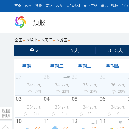
首页
预报
预警
雷达
云图
天气地图
专业产品
资讯
视频
节气
预报
全国
>
湖北
>
天门
>
城区
今天
7天
8-15天
星期一
星期二
星期三
星期四
27
28
29
30
十五
34
34
35
36
/ 26℃
/ 27℃
/ 28℃
/ 29℃
17%
23%
27%
20%
03
04
05
06
35
35
34
34
/ 27℃
/ 27℃
/ 25℃
/ 26℃
0
mm
0
mm
25
mm
0
mm
10
11
12
13
三十
初一