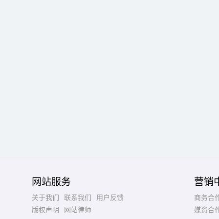
网站服务
营销
关于我们
联系我们
用户反馈
商务合
版权声明
网站律师
媒资合