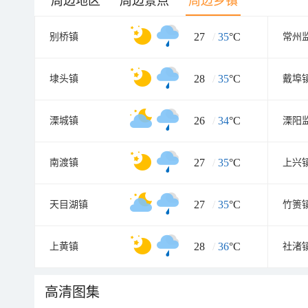
周边地区
周边景点
周边乡镇
27
/
35
°C
别桥镇
常州
28
/
35
°C
埭头镇
戴埠
26
/
34
°C
溧城镇
溧阳
27
/
35
°C
南渡镇
上兴
27
/
35
°C
天目湖镇
竹箦
28
/
36
°C
上黄镇
社渚
高清图集