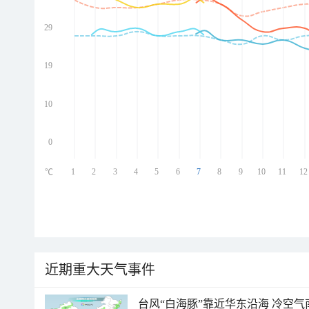
29
ed
ed
ed
19
ed
10
0
1
2
3
4
5
6
7
8
9
10
11
12
℃
近期重大天气事件
台风“白海豚”靠近华东沿海 冷空