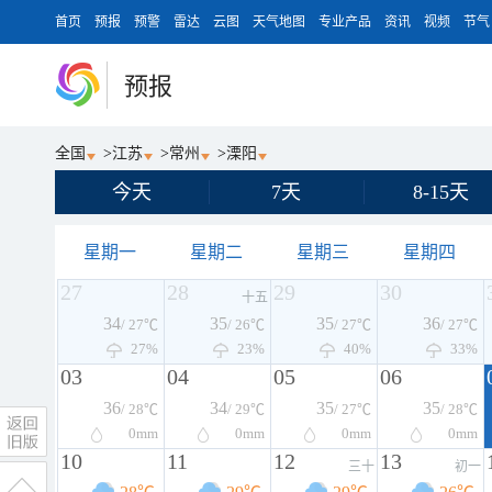
首页
预报
预警
雷达
云图
天气地图
专业产品
资讯
视频
节气
预报
全国
>
江苏
>
常州
>
溧阳
今天
7天
8-15天
星期一
星期二
星期三
星期四
27
28
29
30
十五
34
35
35
36
/ 27℃
/ 26℃
/ 27℃
/ 27℃
27%
23%
40%
33%
03
04
05
06
36
34
35
35
/ 28℃
/ 29℃
/ 27℃
/ 28℃
0
mm
0
mm
0
mm
0
mm
10
11
12
13
三十
初一