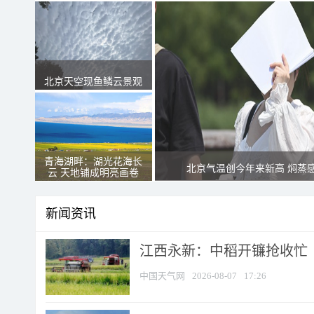
北京天空现鱼鳞云景观
青海湖畔：湖光花海长
北京气温创今年来新高 焖蒸
云 天地铺成明亮画卷
新闻资讯
江西永新：中稻开镰抢收忙
中国天气网
2026-08-07
17:26