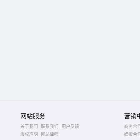
网站服务
营销
关于我们
联系我们
用户反馈
商务合
版权声明
网站律师
媒资合