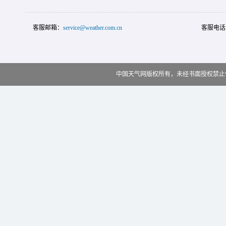
客服邮箱：
service@weather.com.cn
客服电话
中国天气网版权所有，未经书面授权禁止使用 