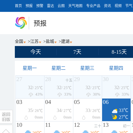
首页
预报
预警
雷达
云图
天气地图
专业产品
资讯
视频
节气
预报
全国
>
江苏
>
盐城
>
建湖
今天
7天
8-15天
星期一
星期二
星期三
星期四
27
28
29
30
十五
32
32
32
32
/ 25℃
/ 25℃
/ 25℃
/ 25℃
43%
33%
30%
33%
03
04
05
06
35
34
33
33℃
/ 26℃
/ 27℃
/ 26℃
27℃
0
mm
0
mm
0
mm
10
11
12
13
三十
初一