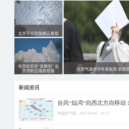
北京天空现鱼鳞云景观
今日份天空“显眼包” 北
北京气温创今年来新高 焖蒸
京浓积云强势抢镜
新闻资讯
台风“灿鸿”向西北方向移动
中国天气网
2026-08-06
18:17