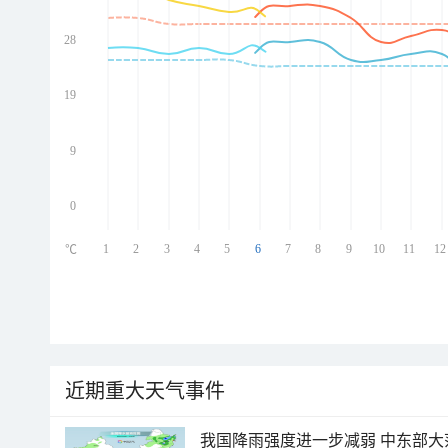
28
ed
ed
ed
19
ed
9
0
1
2
3
4
5
6
7
8
9
10
11
12
℃
近期重大天气事件
我国降雨强度进一步减弱 中东部大