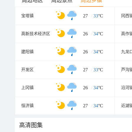
周边地区
周边景点
周边乡镇
27
/
33
°C
宝塔镇
冈西
26
/
34
°C
高新技术经济区
高作
26
/
34
°C
建阳镇
九龙
27
/
33
°C
开发区
芦沟
26
/
34
°C
上冈镇
沿河
27
/
34
°C
恒济镇
近湖
高清图集