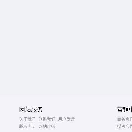
网站服务
营销
关于我们
联系我们
用户反馈
商务合
版权声明
网站律师
媒资合