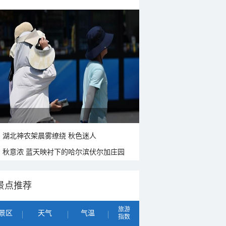
湖北神农架晨雾缭绕 秋色迷人
秋意浓 蓝天映衬下的哈尔滨伏尔加庄园
景点推荐
旅游
景区
天气
气温
指数