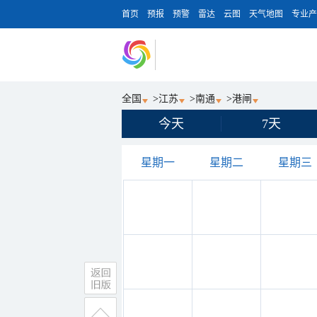
首页
预报
预警
雷达
云图
天气地图
专业产
全国
>
江苏
>
南通
>
港闸
今天
7天
星期一
星期二
星期三