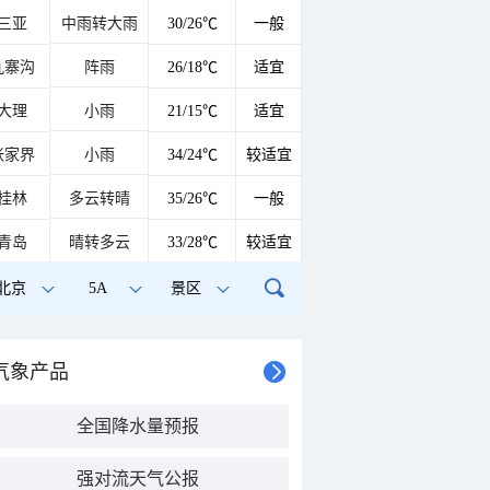
三亚
中雨转大雨
30/26℃
一般
九寨沟
阵雨
26/18℃
适宜
大理
小雨
21/15℃
适宜
张家界
小雨
34/24℃
较适宜
桂林
多云转晴
35/26℃
一般
青岛
晴转多云
33/28℃
较适宜
北京
5A
景区
气象产品
全国降水量预报
强对流天气公报