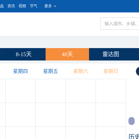
品
资讯
视频
节气
更多
8-15天
40天
雷达图
星期四
星期五
星期六
星期日
历