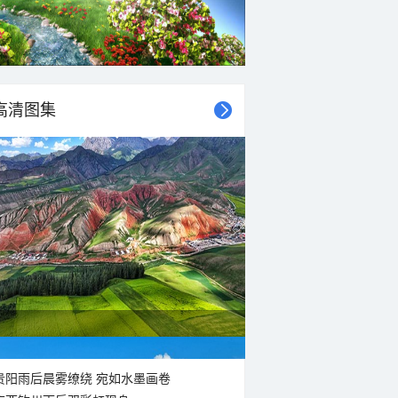
高清图集
贵阳雨后晨雾缭绕 宛如水墨画卷