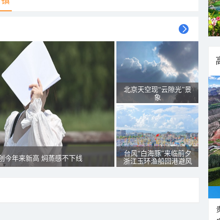
乡镇
北京天空现“云隙光”景
象
台风“白海豚”来临前夕
创今年来新高 焖蒸感不下线
浙江玉环渔船回港避风