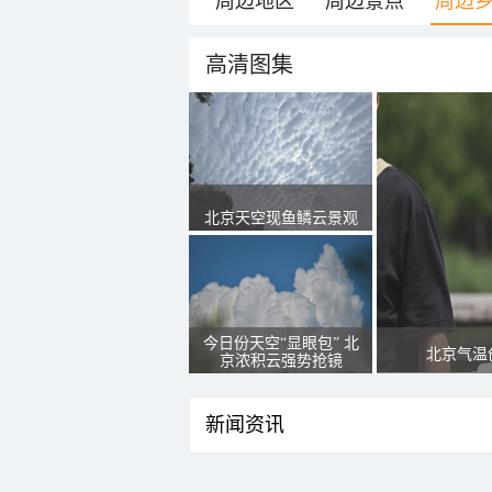
周边地区
周边景点
周边
高清图集
北京天空现鱼鳞云景观
今日份天空“显眼包” 北
北京气温
京浓积云强势抢镜
新闻资讯