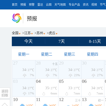
首页
预报
预警
雷达
云图
天气地图
专业产品
资讯
视频
节气
预报
全国
>
江苏
>
苏州
>
虎丘
今天
7天
8-15天
星期一
星期二
星期三
星期四
27
28
29
30
十五
34
34
34
34
/ 27℃
/ 27℃
/ 27℃
/ 27℃
7%
7%
23%
27%
03
04
05
06
34
35
33
34
/ 27℃
/ 27℃
/ 27℃
/ 28℃
17%
6
mm
7
mm
7
mm
10
11
12
13
三十
初一