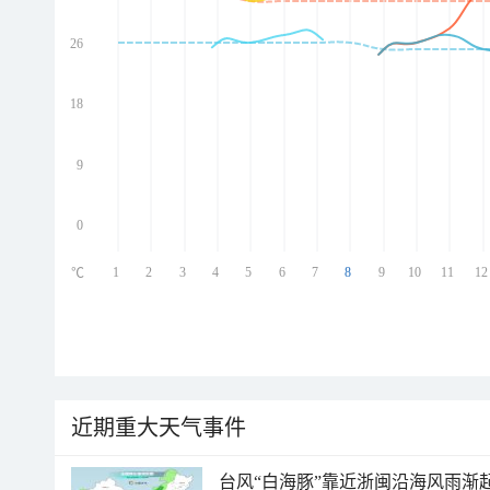
26
ed
ed
ed
18
ed
9
0
1
2
3
4
5
6
7
8
9
10
11
12
℃
近期重大天气事件
台风“白海豚”靠近浙闽沿海风雨渐