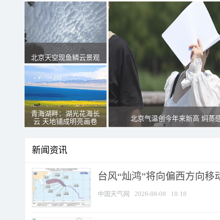
北京天空现鱼鳞云景观
青海湖畔：湖光花海长
北京气温创今年来新高 焖蒸
云 天地铺成明亮画卷
新闻资讯
台风“灿鸿”将向偏西方向移
中国天气网
2026-08-08
18:18