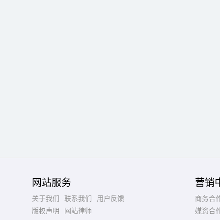
网站服务
营销
关于我们
联系我们
用户反馈
商务合
版权声明
网站律师
媒资合