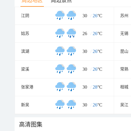
周边地区
周边景点
30
/
26
°C
江阴
苏州
26
/
26
°C
姑苏
无锡
30
/
26
°C
滨湖
昆山
30
/
26
°C
梁溪
常熟
30
/
28
°C
张家港
相城
30
/
26
°C
新吴
吴江
高清图集