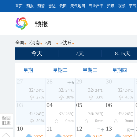
首页
预报
预警
雷达
云图
天气地图
专业产品
资讯
视频
节气
预报
全国
>
河南
>
周口
>
沈丘
今天
7天
8-15天
星期一
星期二
星期三
星期四
27
28
29
30
十五
32
32
32
32
/ 24℃
/ 24℃
/ 24℃
/ 24℃
27%
30%
33%
43%
03
04
05
06
32
37
36
35
/ 24℃
/ 26℃
/ 28℃
/ 26℃
50%
0
mm
0
mm
0
mm
10
11
12
13
三十
初一