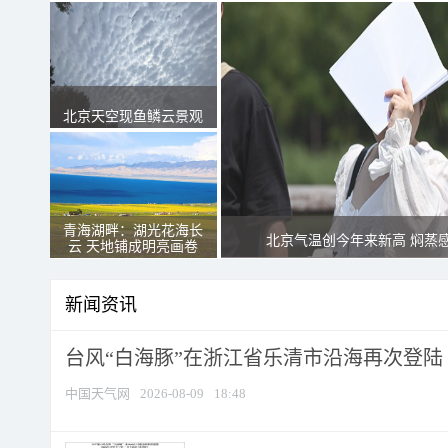
北京天空现鱼鳞云景观
青海湖畔：湖光花海长
北京气温创今年来新高 焖蒸
云 天地铺成明亮画卷
新闻资讯
台风“白海豚”在浙江省乐清市沿海再次登陆
中国天气网
2026-08-09
18:48