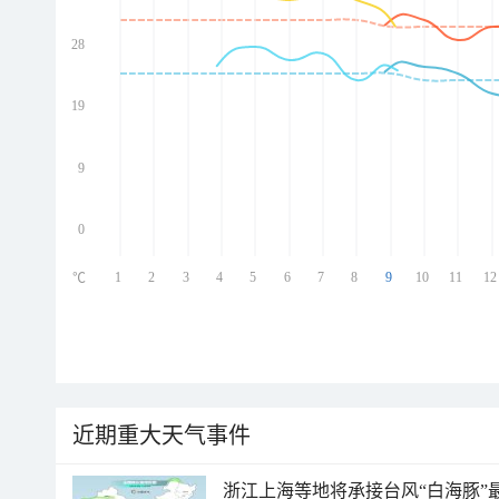
28
ed
ed
ed
19
ed
9
0
1
2
3
4
5
6
7
8
9
10
11
12
℃
近期重大天气事件
浙江上海等地将承接台风“白海豚”