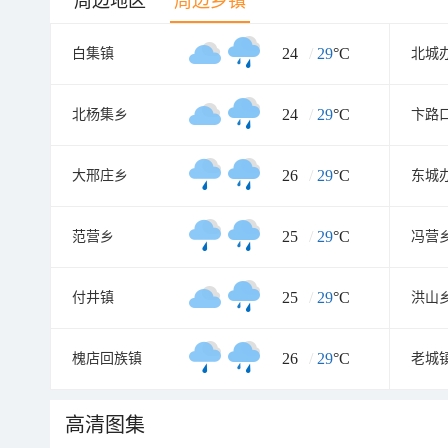
周边地区
周边乡镇
24
/
29
°C
白集镇
北城
24
/
29
°C
北杨集乡
卞路
26
/
29
°C
大邢庄乡
东城
25
/
29
°C
范营乡
冯营
25
/
29
°C
付井镇
洪山
26
/
29
°C
槐店回族镇
老城
高清图集