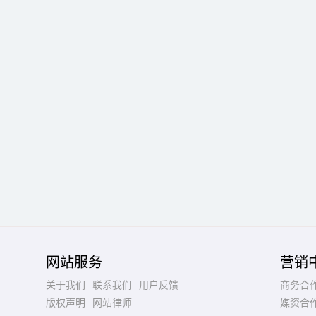
网站服务
营销
关于我们
联系我们
用户反馈
商务合
版权声明
网站律师
媒资合