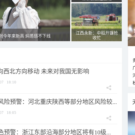
江西永新：中稻开镰抢
创今年来新高 焖蒸感不下线
收忙
将向西北方向移动 未来对我国无影响
07
18:10
风险预警：河北重庆陕西等部分地区风险较...
07
18:05
预警：浙江东部沿海部分地区将有10级...