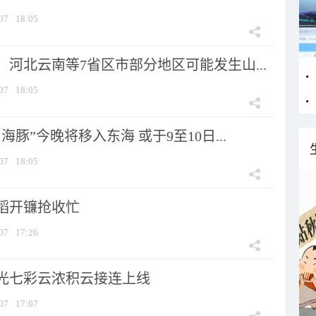
07
18:05
河北云南等7省区市部分地区可能发生山...
07
18:05
海豚”今晚将移入东海 或于9至10日...
07
18:05
稻开镰抢收忙
07
17:26
光七彩云浓积云接连上线
07
17:07