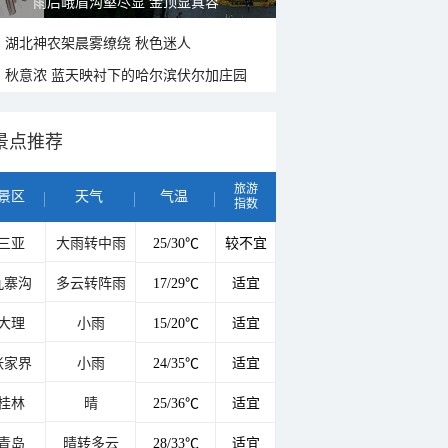
雨后峨眉沟壑尽显 金顶显真容
湖北神农架晨雾缭绕 秋色迷人
秋意浓 蓝天映衬下的哈尔滨伏尔加庄园
景点推荐
旅游
景区
天气
气温
指数
三亚
大雨转中雨
25/30℃
较不宜
九寨沟
多云转阵雨
17/29℃
适宜
大理
小雨
15/20℃
适宜
张家界
小雨
24/35℃
适宜
桂林
晴
25/36℃
适宜
青岛
晴转多云
28/33℃
适宜