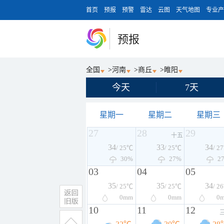
首页
预报
预警
雷达
云图
天气地图
专业产
预报
全国
>
河南
>
商丘
>
睢阳
今天
7天
星期一
星期二
星期三
27
28
29
十五
34
33
34
/ 25℃
/ 25℃
/ 2
30%
27%
2
03
04
05
35
35
34
/ 25℃
/ 25℃
/ 2
0
mm
0
mm
0
10
11
12