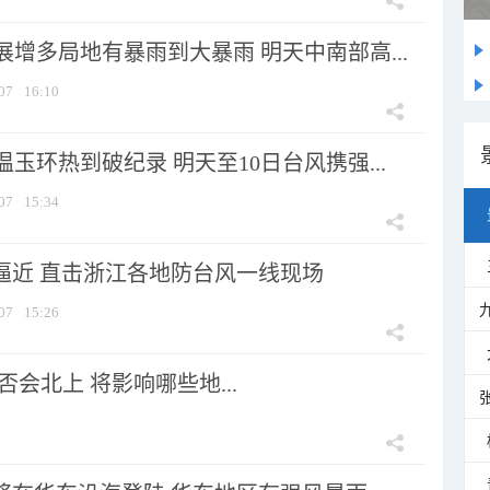
增多局地有暴雨到大暴雨 明天中南部高...
07
16:10
玉环热到破纪录 明天至10日台风携强...
07
15:34
”逼近 直击浙江各地防台风一线现场
07
15:26
会北上 将影响哪些地...