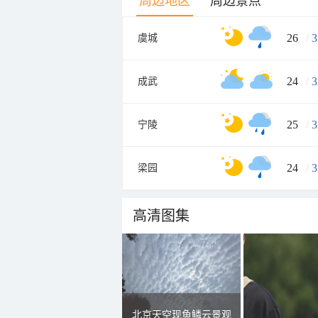
周边地区
周边景点
26
/
3
虞城
24
/
3
成武
25
/
3
宁陵
24
/
3
梁园
高清图集
北京天空现鱼鳞云景观