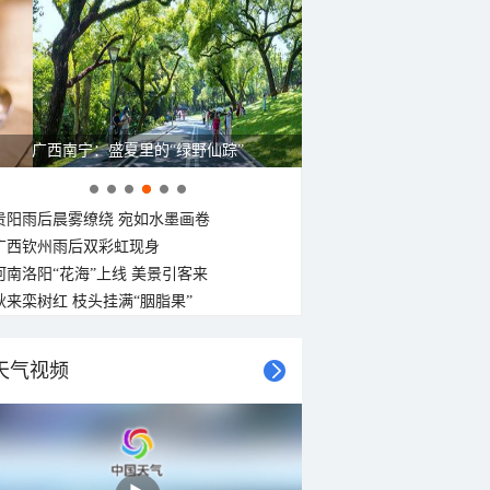
广西南宁：盛夏里的“绿野仙踪”
贵阳雨后晨雾缭绕 宛如水墨画卷
广西钦州雨后双彩虹现身
河南洛阳“花海”上线 美景引客来
秋来栾树红 枝头挂满“胭脂果”
天气视频