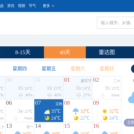
品
资讯
视频
节气
更多
8-15天
40天
雷达图
星期四
星期五
星期六
星期日
30
31
01
02
建军节
二十
35
33
33
35
7℃
/ 26℃
/ 25℃
/ 24℃
/ 25℃
7%
40%
40%
27%
0
mm
06
07
08
09
立秋
34
35℃
32℃
32℃
6℃
/ 25℃
24℃
22℃
24℃
mm
0
mm
立
13
14
15
16
三十
初一