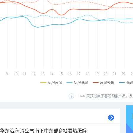
9
10
11
12
13
14
15
16
17
18
19
20
21
22
2
实况高温
实况低温
高温预报
低
16-40天预报属于客观预报产品，反
近华东沿海 冷空气南下中东部多地暑热缓解