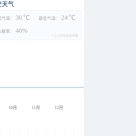
史天气
30
℃
24
℃
高气温：
最低气温：
40%
水概率：
* 以上均为历史均值
10月
11月
12月