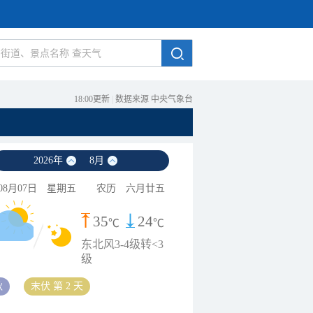
18:00更新
|
数据来源 中央气象台
2026
年
8
月
08月07日
星期五
农历
六月廿五
35
24
℃
℃
东北风3-4级转<3
级
秋
末伏 第 2 天