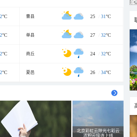
2
°C
25
/
31
°C
曹县
2
°C
27
/
32
°C
单县
2
°C
24
/
32
°C
商丘
2
°C
26
/
34
°C
夏邑
北京彩虹云隙光七彩云
浓积云接连上线