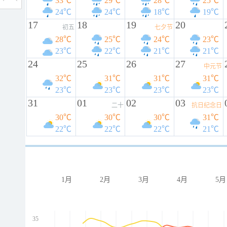
33℃
29℃
28℃
25℃
24℃
24℃
18℃
19℃
17
18
19
20
初五
七夕节
28℃
25℃
24℃
23℃
23℃
22℃
21℃
21℃
24
25
26
27
中元节
32℃
31℃
31℃
31℃
23℃
23℃
23℃
23℃
31
01
02
03
二十
抗日纪念日
30℃
30℃
30℃
31℃
22℃
22℃
22℃
21℃
1月
2月
3月
4月
5月
35