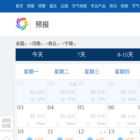
首页
预报
预警
雷达
云图
天气地图
专业产品
资讯
视频
节气
预报
全国
>
河南
>
商丘
>
宁陵
今天
7天
8-15天
星期一
星期二
星期三
星期四
27
28
29
30
十五
32
32
32
32
/ 23℃
/ 23℃
/ 23℃
/ 23℃
27%
27%
27%
43%
03
04
05
06
35
35
33
34
/ 25℃
/ 23℃
/ 25℃
/ 25℃
0
mm
0
mm
0
mm
0
mm
10
11
12
13
三十
初一