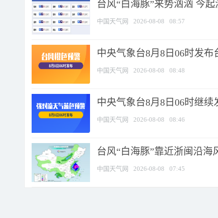
台风“白海豚”来势汹汹 今起
中国天气网
2026-08-08
08:57
中央气象台8月8日06时发
中国天气网
2026-08-08
08:48
中央气象台8月8日06时继
中国天气网
2026-08-08
08:46
台风“白海豚”靠近浙闽沿海风
中国天气网
2026-08-08
07:45