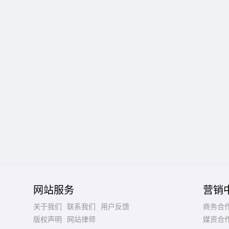
网站服务
营销
关于我们
联系我们
用户反馈
商务合
版权声明
网站律师
媒资合