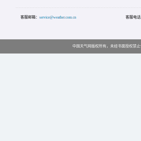
客服邮箱：
service@weather.com.cn
客服电话
中国天气网版权所有，未经书面授权禁止使用 