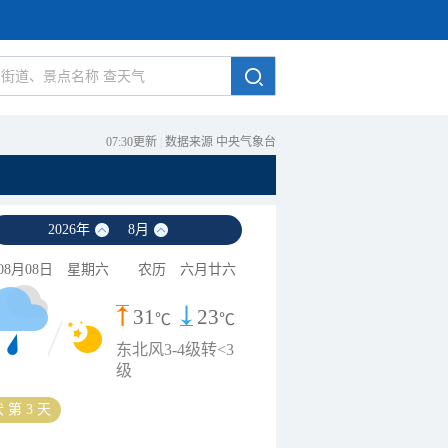
07:30更新
|
数据来源 中央气象台
2026
年
8
月
08月08日
星期六
农历
六月廿六
31
23
℃
℃
东北风3-4级转<3
级
 第 3 天