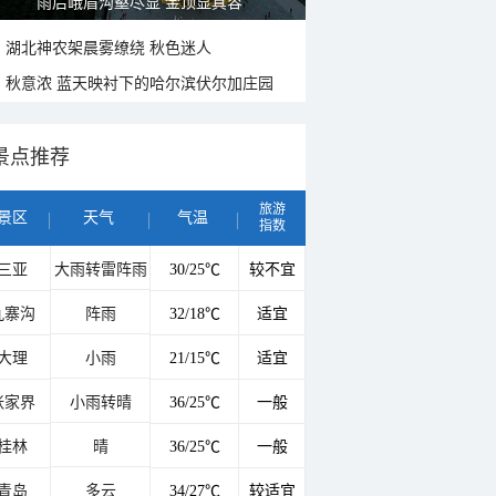
雨后峨眉沟壑尽显 金顶显真容
湖北神农架晨雾缭绕 秋色迷人
秋意浓 蓝天映衬下的哈尔滨伏尔加庄园
景点推荐
旅游
景区
天气
气温
指数
三亚
大雨转雷阵雨
30/25℃
较不宜
九寨沟
阵雨
32/18℃
适宜
大理
小雨
21/15℃
适宜
张家界
小雨转晴
36/25℃
一般
桂林
晴
36/25℃
一般
青岛
多云
34/27℃
较适宜