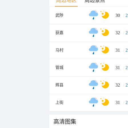
周边地区
周边景点
30
/
2
武陟
32
/
2
获嘉
31
/
2
马村
31
/
2
管城
32
/
2
辉县
31
/
2
上街
高清图集