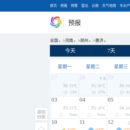
首页
预报
预警
雷达
云图
天气地图
专业产
预报
全国
>
河南
>
郑州
>
惠济
今天
7天
星期一
星期二
星期三
27
28
29
十五
36
35
36
/ 25℃
/ 26℃
/ 2
23%
37%
4
03
04
05
35
35
34
/ 25℃
/ 26℃
/ 2
0
mm
0
mm
0
10
11
12