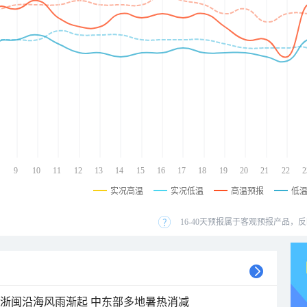
9
10
11
12
13
14
15
16
17
18
19
20
21
22
2
实况高温
实况低温
高温预报
低
16-40天预报属于客观预报产品，反
近浙闽沿海风雨渐起 中东部多地暑热消减