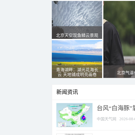
北京天空现鱼鳞云景观
青海湖畔：湖光花海长
北京气温
云 天地铺成明亮画卷
新闻资讯
台风“白海豚”
中国天气网
2026-08-