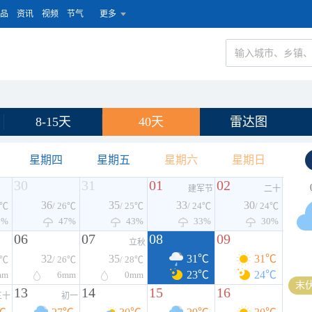
品
资讯
视频
节气
更多
8-15天
40天
雷达图
星期四
星期五
星期六
星期日
30
31
01
02
建军节
二十
36
35
33
30
8℃
/ 26℃
/ 25℃
/ 24℃
/ 24℃
3%
47%
43%
33%
30%
06
07
08
09
立秋
32
35
31℃
31℃
6℃
/ 26℃
/ 28℃
23℃
24℃
mm
6
mm
0
mm
末伏
13
14
15
16
三十
初一