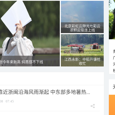
北京彩虹云隙光七彩云
浓积云接连上线
江西永新：中稻开镰抢
创今年来新高 焖蒸感不下线
收忙
靠近浙闽沿海风雨渐起 中东部多地暑热...
08
07:45