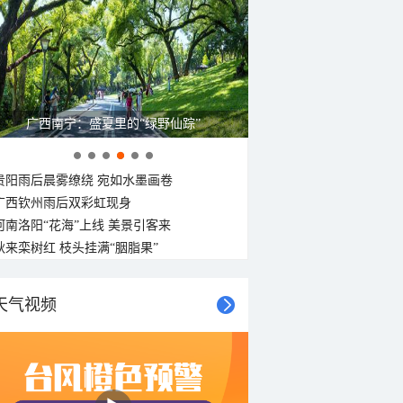
广西南宁：盛夏里的“绿野仙踪”
贵阳雨后晨雾缭绕 宛如水墨画卷
广西钦州雨后双彩虹现身
河南洛阳“花海”上线 美景引客来
秋来栾树红 枝头挂满“胭脂果”
天气视频