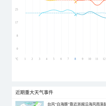
25
ed
ed
ed
17
ed
8
0
1
2
3
4
5
6
7
8
9
10
11
12
℃
近期重大天气事件
台风“白海豚”靠近浙闽沿海风雨渐