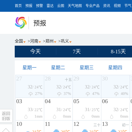
首页
预报
预警
雷达
云图
天气地图
专业产品
资讯
视频
节气
预报
全国
>
河南
>
郑州
>
巩义
今天
7天
8-15天
星期一
星期二
星期三
星期四
27
28
29
30
十五
32
32
32
32
/ 24℃
/ 24℃
/ 24℃
/ 24℃
27%
37%
47%
40%
03
04
05
06
33
31
31
32
/ 22℃
/ 24℃
/ 25℃
/ 24℃
1
mm
0
mm
0
mm
0
mm
10
11
12
13
三十
初一