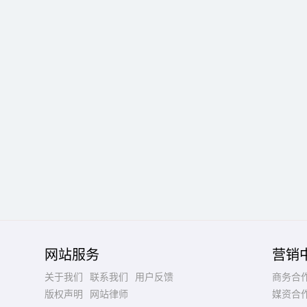
网站服务
营销
关于我们
联系我们
用户反馈
商务合
版权声明
网站律师
媒资合