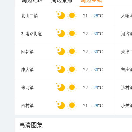
周边地区
周边景点
周边乡镇
21
/
28
°C
北山口镇
大峪
22
/
30
°C
杜甫路街道
河洛
22
/
30
°C
回郭镇
夹津
22
/
30
°C
康店镇
鲁庄
22
/
29
°C
米河镇
涉村
21
/
28
°C
西村镇
小关
高清图集