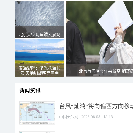
北京天空现鱼鳞云景观
青海湖畔：湖光花海长
北京气温创今年来新高 焖蒸
云 天地铺成明亮画卷
新闻资讯
台风“灿鸿”将向偏西方向移
中国天气网
2026-08-08
18:18