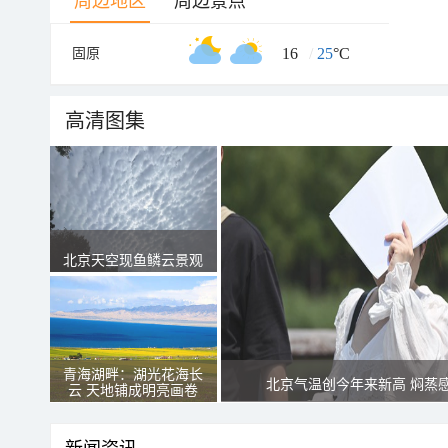
周边地区
周边景点
16
/
25
°C
固原
高清图集
北京天空现鱼鳞云景观
青海湖畔：湖光花海长
北京气温创今年来新高 焖蒸
云 天地铺成明亮画卷