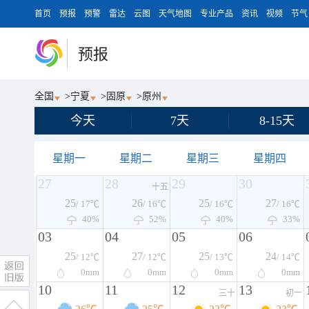
首页
预报
预警
雷达
云图
天气地图
专业产品
资讯
视频
节气
预报
全国
>
宁夏
>
固原
>
原州
今天
7天
8-15天
星期一
星期二
星期三
星期四
27
28
29
30
十五
25
26
25
27
/ 17℃
/ 16℃
/ 16℃
/ 16℃
40%
52%
40%
33%
03
04
05
06
25
27
25
24
/ 12℃
/ 12℃
/ 13℃
/ 14℃
0
mm
0
mm
0
mm
0
mm
10
11
12
13
三十
初一