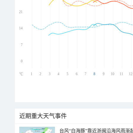
21
ed
ed
ed
14
ed
7
0
1
2
3
4
5
6
7
8
9
10
11
12
℃
近期重大天气事件
台风“白海豚”靠近浙闽沿海风雨渐