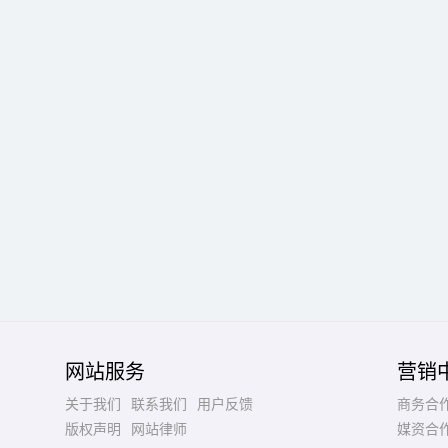
网站服务
营销
关于我们
联系我们
用户反馈
商务合
版权声明
网站律师
媒资合